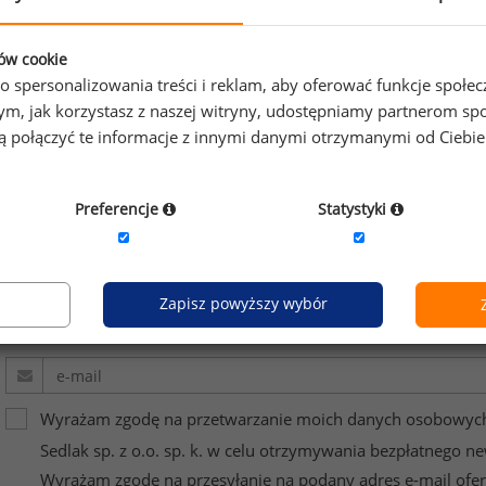
ków cookie
o spersonalizowania treści i reklam, aby oferować funkcje społe
o tym, jak korzystasz z naszej witryny, udostępniamy partnerom
gą połączyć te informacje z innymi danymi otrzymanymi od Ciebi
ybierz opcję dostosowana do Twoich potrzeb!
Przetestuj s
Preferencje
Statystyki
esz na bieżąco śledzić najnowsze informacje o wynagrod
isz się do newslettera!
Zapisz powyższy wybór
Wyrażam zgodę na przetwarzanie moich danych osobowych
Sedlak sp. z o.o. sp. k. w celu otrzymywania bezpłatnego ne
Wyrażam zgodę na przesyłanie na podany adres e-mail ofer