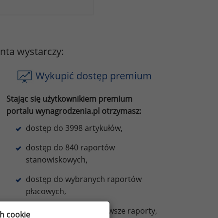
onta wystarczy:
Wykupić dostęp premium
Stając się użytkownikiem premium
portalu wynagrodzenia.pl otrzymasz:
dostęp do 3998 artykułów,
dostęp do 840 raportów
stanowiskowych,
dostęp do wybranych raportów
płacowych,
do 50% zniżki na najnowsze raporty,
ch cookie