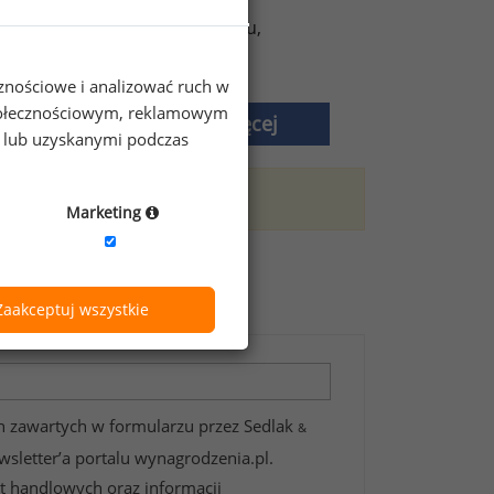
e-booki o motywowaniu,
oraz inne korzyści.
cznościowe i analizować ruch w
 społecznościowym, reklamowym
Dowiedz się więcej
e lub uzyskanymi podczas
trefę premium.
Marketing
zeniach?
Zaakceptuj wszystkie
 zawartych w formularzu przez Sedlak
&
wsletter’a portalu wynagrodzenia.pl.
t handlowych oraz informacji