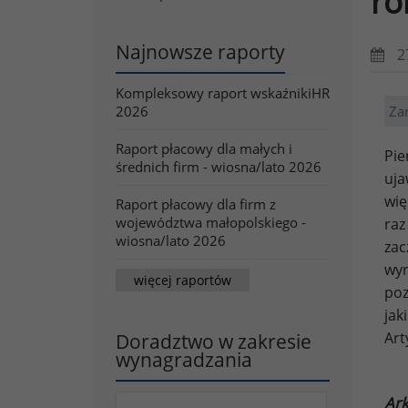
ro
Najnowsze raporty
2
Kompleksowy raport wskaźnikiHR
2026
Za
Raport płacowy dla małych i
Pie
średnich firm - wiosna/lato 2026
uja
wię
Raport płacowy dla firm z
województwa małopolskiego -
raz
wiosna/lato 2026
zac
wyn
więcej raportów
poz
jak
Art
Doradztwo w zakresie
wynagradzania
Ark