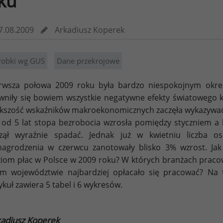
ku
7.08.2009
Arkadiusz Koperek
robki wg GUS
Dane przekrojowe
rwsza połowa 2009 roku była bardzo niespokojnym okre
wniły się bowiem wszystkie negatywne efekty światowego 
kszość wskaźników makroekonomicznych zaczęła wykazywać 
 od 5 lat stopa bezrobocia wzrosła pomiędzy styczniem a
zął wyraźnie spadać. Jednak już w kwietniu liczba o
agrodzenia w czerwcu zanotowały blisko 3% wzrost. Jak 
iom płac w Polsce w 2009 roku? W których branżach pracow
im województwie najbardziej opłacało się pracować? Na t
ykuł zawiera 5 tabel i 6 wykresów.
adiusz Koperek