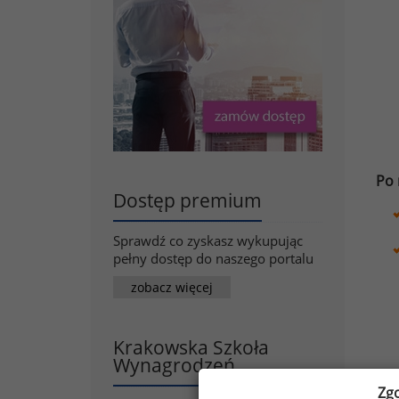
Po 
Dostęp premium
Sprawdź co zyskasz wykupując
pełny dostęp do naszego portalu
zobacz więcej
Krakowska Szkoła
Wynagrodzeń
Zg