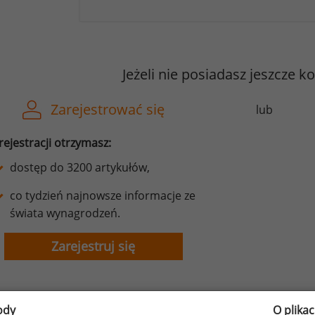
Jeżeli nie posiadasz jeszcze k
Zarejestrować się
lub
rejestracji otrzymasz:
dostęp do 3200 artykułów,
co tydzień najnowsze informacje ze
świata wynagrodzeń.
Zarejestruj się
ody
O plika