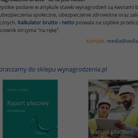
ystkie podane w artykule stawki wynagrodzeń są kwotami br
ubezpieczenia społeczne, ubezpieczenie zdrowotne oraz za
ycznych.
Kalkulator brutto - netto
pozwala na szybkie przelic
cownik otrzyma "na rękę".
Kontakt:
media@sedla
praszamy do sklepu wynagrodzenia.pl