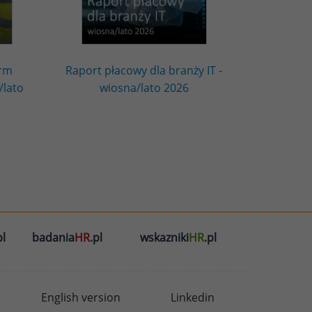
irm
Raport płacowy dla branży IT -
/lato
wiosna/lato 2026
l
badania
HR
.pl
wskazniki
HR
.pl
English version
Linkedin