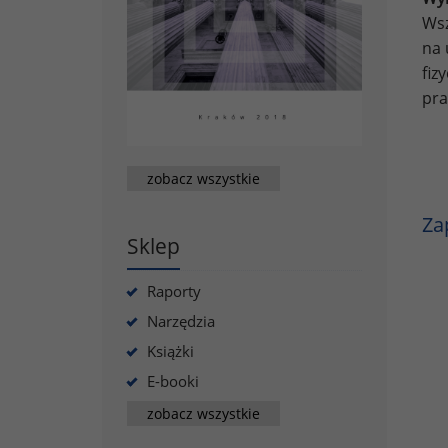
Wsz
na 
fiz
pra
zobacz wszystkie
Za
Sklep
Raporty
Narzędzia
Książki
E-booki
zobacz wszystkie