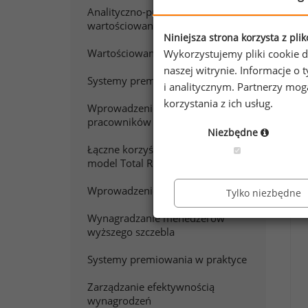
Analityczno-punktowe
wartościowanie pracy
Niniejsza strona korzysta z pli
Wartościowanie stanowisk pracy
Wykorzystujemy pliki cookie d
naszej witrynie. Informacje 
Systemy premiowania
i analitycznym. Partnerzy mo
korzystania z ich usług.
Wprowadzenie do wynagradzania
pracowników sprzedaży
W
Niezbędne
Łączne korzyści z pracy. Polski
model Total Rewards
Chc
Zap
Wprowadzenie do wynagradzania
Tylko niezbędne
Wynagradzanie menedżerów
wyższego szczebla
Systemy premiowania w praktyce
Zarządzanie efektywnością
wynagrodzeń