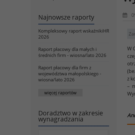
0
Najnowsze raporty
Kompleksowy raport wskaźnikiHR
Za
2026
W O
Raport płacowy dla małych i
średnich firm - wiosna/lato 2026
cze
otr
Raport płacowy dla firm z
(be
województwa małopolskiego -
z k
wiosna/lato 2026
– m
więcej raportów
Wyn
Doradztwo w zakresie
And
wynagradzania