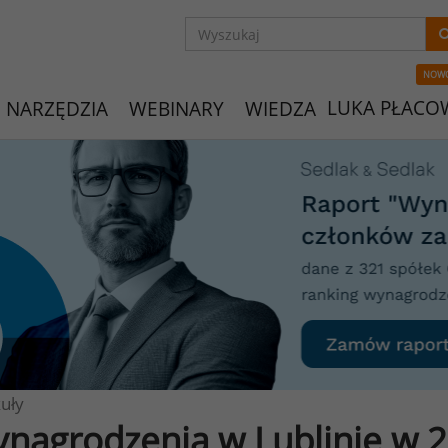
NOW
LUKA PŁACO
NARZĘDZIA
WEBINARY
WIEDZA
uły
nagrodzenia w Lublinie w 