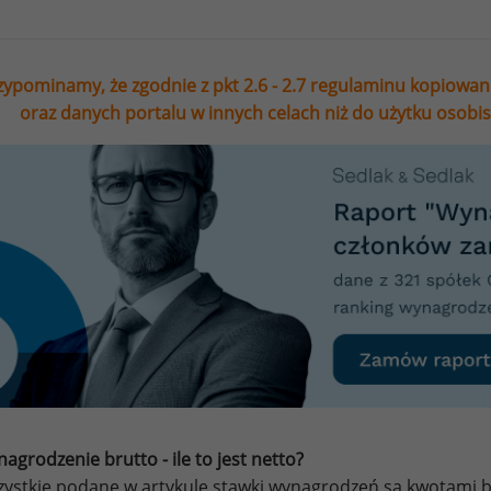
zypominamy, że zgodnie z pkt 2.6 - 2.7 regulaminu kopiowan
oraz danych portalu w innych celach niż do użytku osobi
agrodzenie brutto - ile to jest netto?
ystkie podane w artykule stawki wynagrodzeń są kwotami br