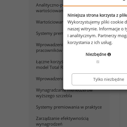
Analityczno-punktowe
wartościowanie pracy
Niniejsza strona korzysta z pli
Wartościowanie stanowisk pracy
Wykorzystujemy pliki cookie d
naszej witrynie. Informacje 
Systemy premiowania
W
i analitycznym. Partnerzy mo
korzystania z ich usług.
Wprowadzenie do wynagradzania
pracowników sprzedaży
Chc
Niezbędne
Zap
Łączne korzyści z pracy. Polski
model Total Rewards
Wprowadzenie do wynagradzania
Tylko niezbędne
Wynagradzanie menedżerów
wyższego szczebla
Systemy premiowania w praktyce
Zarządzanie efektywnością
wynagrodzeń