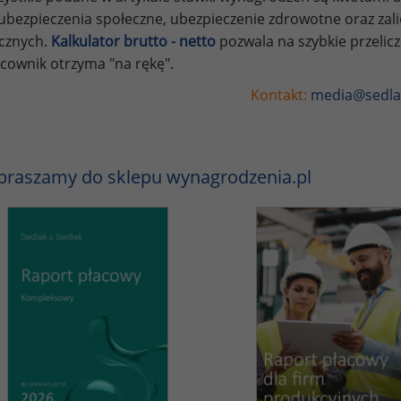
ubezpieczenia społeczne, ubezpieczenie zdrowotne oraz za
ycznych.
Kalkulator brutto - netto
pozwala na szybkie przelic
cownik otrzyma "na rękę".
Kontakt:
media@sedla
praszamy do sklepu wynagrodzenia.pl