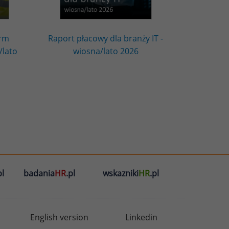
irm
Raport płacowy dla branży IT -
/lato
wiosna/lato 2026
l
badania
HR
.pl
wskazniki
HR
.pl
English version
Linkedin