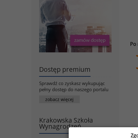
Po 
Dostęp premium
Sprawdź co zyskasz wykupując
pełny dostęp do naszego portalu
zobacz więcej
Krakowska Szkoła
Wynagrodzeń
Zg