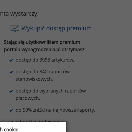
onta wystarczy:
Wykupić dostęp premium
Stając się użytkownikiem premium
portalu wynagrodzenia.pl otrzymasz:
dostęp do 3998 artykułów,
dostęp do 840 raportów
stanowiskowych,
dostęp do wybranych raportów
płacowych,
do 50% zniżki na najnowsze raporty,
e-booki o motywowaniu,
ch cookie