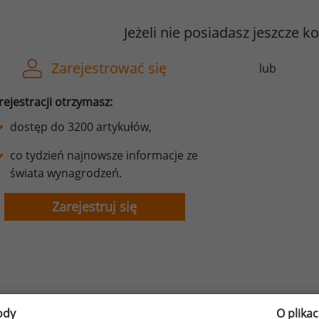
Jeżeli nie posiadasz jeszcze k
Zarejestrować się
lub
rejestracji otrzymasz:
dostęp do 3200 artykułów,
co tydzień najnowsze informacje ze
świata wynagrodzeń.
Zarejestruj się
ody
O plika