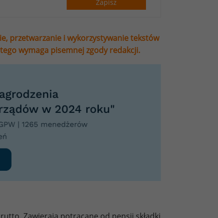
Zapisz
ie, przetwarzanie i wykorzystywanie tekstów
stego wymaga pisemnej zgody redakcji.
utto. Zawierają potrącane od pensji składki