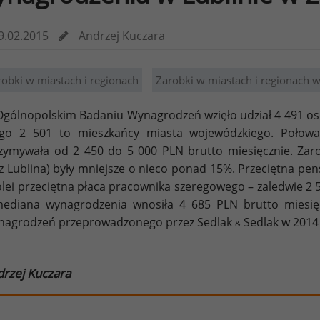
9.02.2015
Andrzej Kuczara
robki w miastach i regionach
Zarobki w miastach i regionach
gólnopolskim Badaniu Wynagrodzeń wzięło udział 4 491 os
go 2 501 to mieszkańcy miasta wojewódzkiego. Połowa
zymywała od 2 450 do 5 000 PLN brutto miesięcznie. Zar
z Lublina) były mniejsze o nieco ponad 15%. Przeciętna pen
olei przeciętna płaca pracownika szeregowego – zaledwie 2 5
ediana wynagrodzenia wnosiła 4 685 PLN brutto miesię
agrodzeń przeprowadzonego przez Sedlak
Sedlak w 2014
&
rzej Kuczara