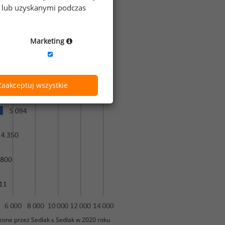
e lub uzyskanymi podczas
Marketing
Zaakceptuj wszystkie
zone przez Sedlak
Sedlak w 2020 roku
&