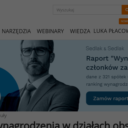
NOW
LUKA PŁACO
NARZĘDZIA
WEBINARY
WIEDZA
uły
nagrodzenia w działach obs