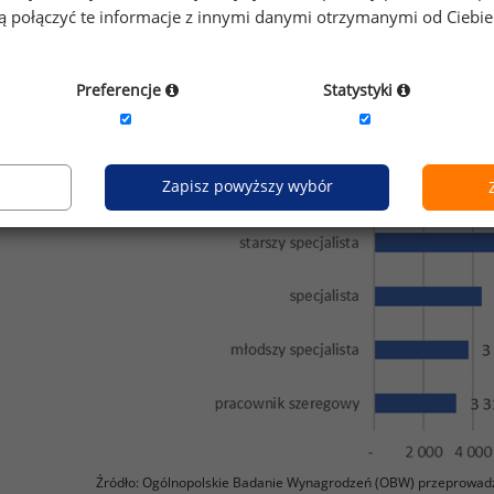
gą połączyć te informacje z innymi danymi otrzymanymi od Ciebi
Preferencje
Statystyki
Zapisz powyższy wybór
Źródło: Ogólnopolskie Badanie Wynagrodzeń (OBW) przeprowad