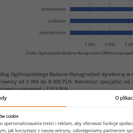
Źródło: Ogólnopolskie Badanie Wynagrodzeń (OBW) przeprowad
ług Ogólnopolskiego Badania Wynagrodzeń dyrektorzy w dzia
rownicy od 5 094 do 8 000 PLN. Natomiast specjaliści od 
cownicy szeregowi – 3 311 PLN.
ody
O plika
Wykres 2. Mediany wynagrodzeń pracowników w
na różnych szczeblach organizacji w 2020
ków cookie
o spersonalizowania treści i reklam, aby oferować funkcje społe
o tym, jak korzystasz z naszej witryny, udostępniamy partnerom