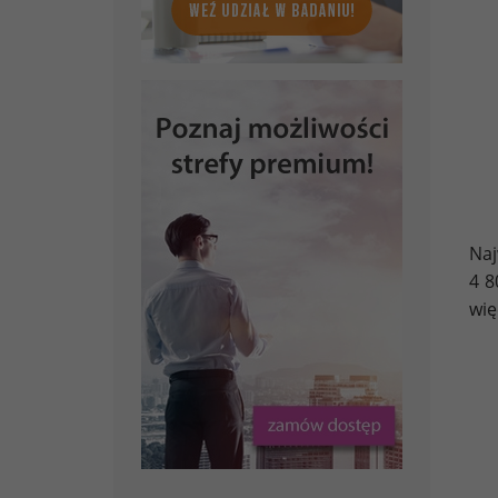
Naj
4 8
wię