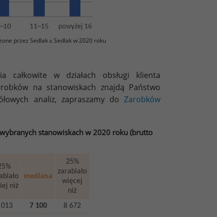
zone przez Sedlak
Sedlak w 2020 roku
&
a całkowite w działach obsługi klienta
arobków na stanowiskach znajdą Państwo
egółowych analiz, zapraszamy do
Zarobków
 wybranych stanowiskach w 2020 roku (brutto
25%
25%
zarabiało
abiało
mediana
więcej
ej niż
niż
 013
7 100
8 672