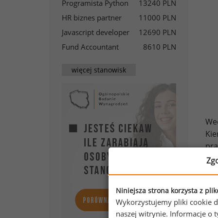
Programista Python
13240 PLN
HR biznes partner
11000 PLN
Javascript developer
12690 PLN
Fund Accountant
8610 PLN
więcej stanowisk
Wed
Kie
pra
Zg
Niniejsza strona korzysta z pli
Wykorzystujemy pliki cookie d
naszej witrynie. Informacje 