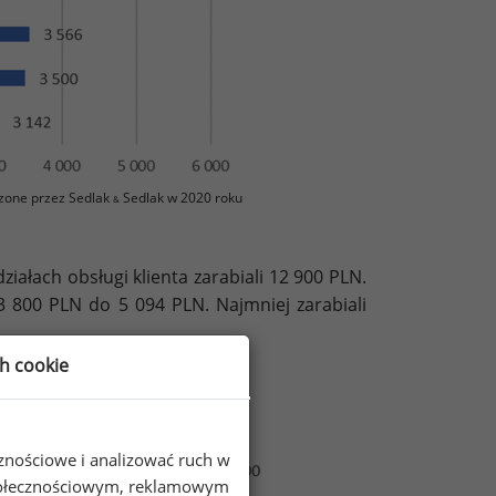
zone przez Sedlak
Sedlak w 2020 roku
&
łach obsługi klienta zarabiali 12 900 PLN.
3 800 PLN do 5 094 PLN. Najmniej zarabiali
ch cookie
 działach obsługi klienta
 roku (brutto w PLN)
cznościowe i analizować ruch w
 społecznościowym, reklamowym