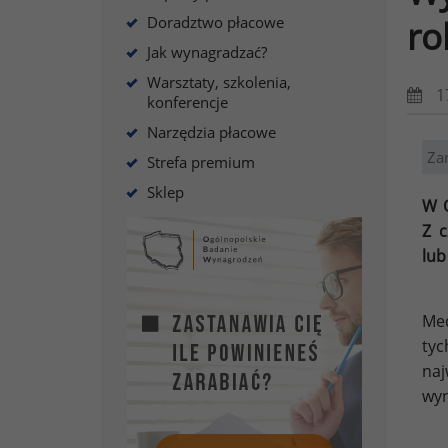
Doradztwo płacowe
ro
Jak wynagradzać?
Warsztaty, szkolenia,
1
konferencje
Narzędzia płacowe
Za
Strefa premium
Sklep
W O
Z c
lub
Med
tyc
naj
wyn