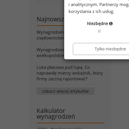
i analitycznym. Partnerzy mo
korzystania z ich usług.
Najnowsze artykuły
Niezbędne
Wynagrodzenia w energetyce i
ciepłownictwie wiosną 2026
Tylko niezbędne
Wynagrodzenia w województwie
wielkopolskim wiosną 2026
Luka płacowa pod lupą. Co
naprawdę mierzy wskaźnik, który
firmy zaczną raportować?
zobacz więcej artykułów
Kalkulator
wynagrodzeń