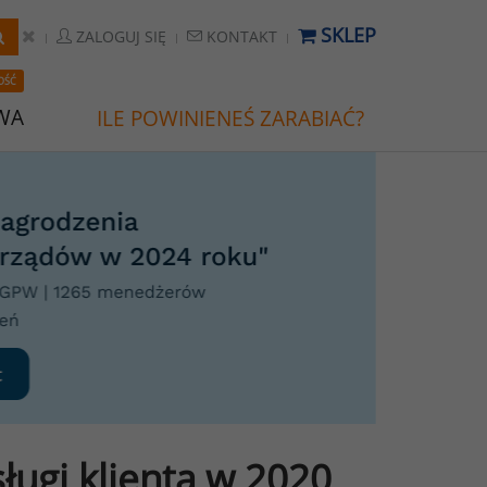
SKLEP
ZALOGUJ SIĘ
KONTAKT
OŚĆ
WA
ILE POWINIENEŚ ZARABIAĆ?
ługi klienta w 2020