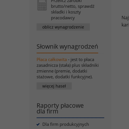
Przelicz zarobki
brutto/netto, sprawdź
składki i koszty
Naj
pracodawcy
kar
oblicz wynagrodzenie
Słownik wynagrodzeń
Płaca całkowita
- jest to płaca
zasadnicza (stała) plus składniki
zmienne (premie, dodatki
stażowe, dodatki funkcyjne).
więcej haseł
Raporty płacowe
dla firm
Dla firm produkcyjnych