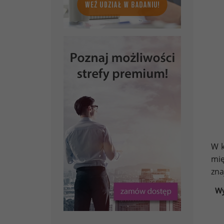
W k
mię
zna
Wy