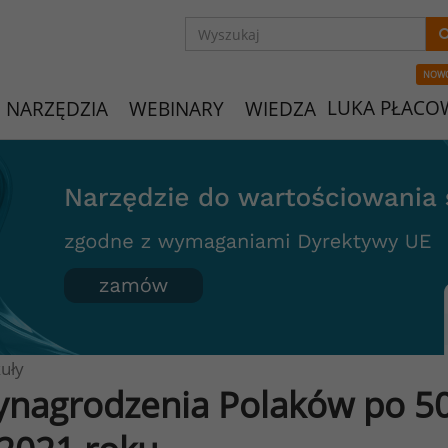
NOW
LUKA PŁACO
NARZĘDZIA
WEBINARY
WIEDZA
uły
nagrodzenia Polaków po 50