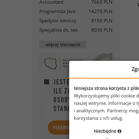
Accountant
7660 PLN
Programista Java
14270 PLN
Spedytor lotniczy
8150 PLN
Specjalista ds. seo
8030 PLN
więcej stanowisk
Zg
Niniejsza strona korzysta z pli
Wykorzystujemy pliki cookie d
naszej witrynie. Informacje 
i analitycznym. Partnerzy mo
korzystania z ich usług.
Niezbędne