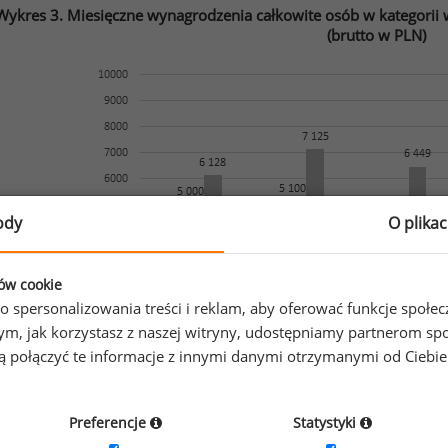
Wykres 3. Miesięczne wynagrodzenia całkowite osób w kategorii 
(brutto w PLN)
ody
O plika
ków cookie
o spersonalizowania treści i reklam, aby oferować funkcje społe
o tym, jak korzystasz z naszej witryny, udostępniamy partnerom
gą połączyć te informacje z innymi danymi otrzymanymi od Ciebi
Źródło: Ogólnopolskie Badanie Wynagrodzeń (OBW) przeprowad
Preferencje
Statystyki