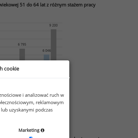
wiekowej 51 do 64 lat z różnym stażem pracy
ch cookie
cznościowe i analizować ruch w
 społecznościowym, reklamowym
e lub uzyskanymi podczas
zone przez Sedlak
Sedlak w 2021 roku
&
Marketing