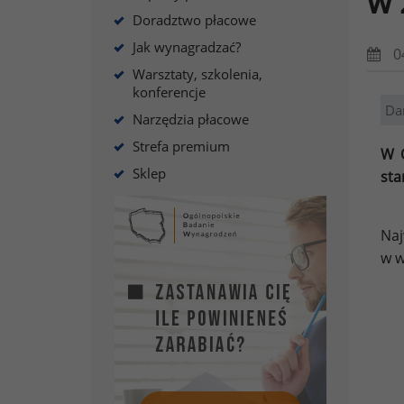
w 
Doradztwo płacowe
Jak wynagradzać?
0
Warsztaty, szkolenia,
konferencje
Da
Narzędzia płacowe
Strefa premium
W O
Sklep
sta
Naj
w w