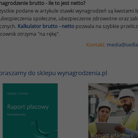
agrodzenie brutto - ile to jest netto?
ystkie podane w artykule stawki wynagrodzeń są kwotami br
ubezpieczenia społeczne, ubezpieczenie zdrowotne oraz za
ycznych.
Kalkulator brutto - netto
pozwala na szybkie przelic
cownik otrzyma "na rękę".
Kontakt:
media@sedla
praszamy do sklepu wynagrodzenia.pl