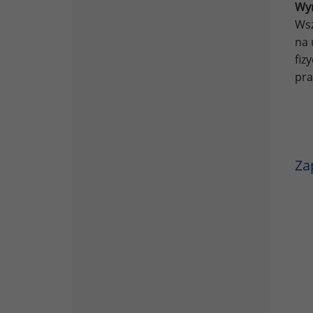
Wyn
Wsz
na 
fiz
pra
Za