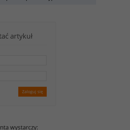
tać artykuł
Zaloguj się
onta wystarczy: