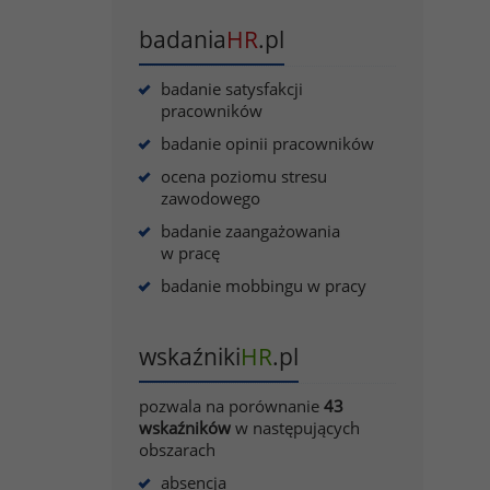
badania
HR
.pl
badanie satysfakcji
pracowników
badanie opinii pracowników
ocena poziomu stresu
zawodowego
badanie zaangażowania
w pracę
badanie mobbingu w pracy
wskaźniki
HR
.pl
pozwala na porównanie
43
wskaźników
w następujących
obszarach
absencja