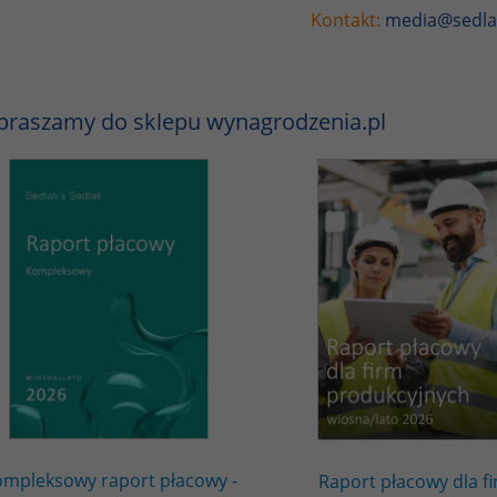
Kontakt:
media@sedla
praszamy do sklepu wynagrodzenia.pl
mpleksowy raport płacowy -
Raport płacowy dla f