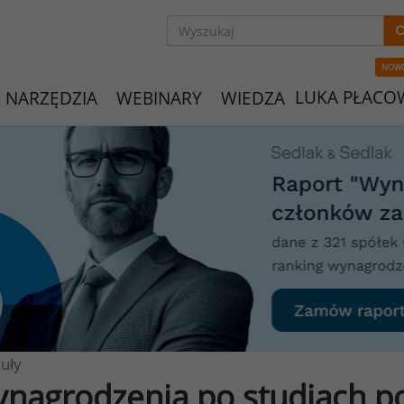
NOW
LUKA PŁACO
NARZĘDZIA
WEBINARY
WIEDZA
uły
nagrodzenia po studiach 