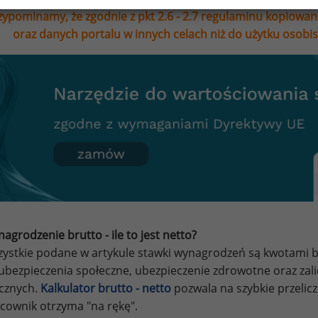
zypominamy, że zgodnie z pkt 2.6 - 2.7 regulaminu kopiowan
oraz danych portalu w innych celach niż do użytku osobi
agrodzenie brutto - ile to jest netto?
ystkie podane w artykule stawki wynagrodzeń są kwotami br
ubezpieczenia społeczne, ubezpieczenie zdrowotne oraz za
ycznych.
Kalkulator brutto - netto
pozwala na szybkie przelic
cownik otrzyma "na rękę".