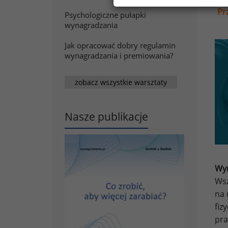
Pr
Psychologiczne pułapki
wynagradzania
Jak opracować dobry regulamin
wynagradzania i premiowania?
zobacz wszystkie warsztaty
Nasze publikacje
Wyn
Wsz
na 
fiz
pra