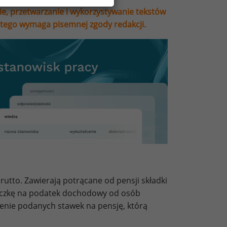
ie, przetwarzanie i wykorzystywanie tekstów
stego wymaga pisemnej zgody redakcji.
utto. Zawierają potrącane od pensji składki
liczkę na podatek dochodowy od osób
zenie podanych stawek na pensję, którą