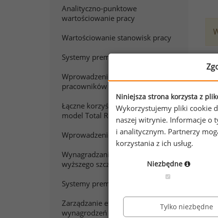
Analityczno-punktowe
wartościowanie pracy
W
Wartościowanie stanowisk pracy
Systemy premiowania
Chc
Zg
Wprowadzenie do wynagradzania
Zap
pracowników sprzedaży
Niniejsza strona korzysta z pli
Łączne korzyści z pracy. Polski
Wykorzystujemy pliki cookie d
model Total Rewards
naszej witrynie. Informacje 
i analitycznym. Partnerzy mo
Wprowadzenie do wynagradzania
korzystania z ich usług.
Wynagradzanie menedżerów
Niezbędne
wyższego szczebla
Systemy premiowania w praktyce
Zarządzanie efektywnością
Tylko niezbędne
wynagrodzeń