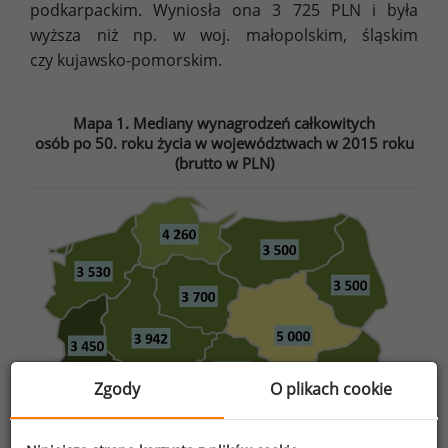
podkarpackim. Wyniosła ona 3 725 PLN i była
wyższa niż np. w woj. małopolskim, śląskim
czy kujawsko-pomorskim.
Mapa 1. Mediany wynagrodzeń całkowitych
osób po 50. roku życia w województwach w 2015 roku
(brutto w PLN)
Zgody
O plikach cookie