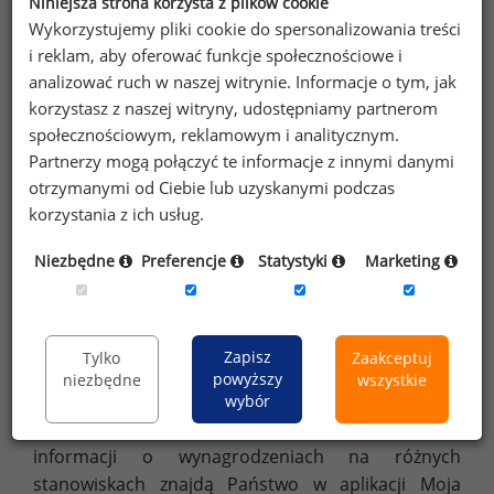
Niniejsza strona korzysta z plików cookie
Wykorzystujemy pliki cookie do spersonalizowania treści
i reklam, aby oferować funkcje społecznościowe i
analizować ruch w naszej witrynie. Informacje o tym, jak
korzystasz z naszej witryny, udostępniamy partnerom
Źródło: Ogólnopolskie Badanie Wynagrodzeń (OBW) przeprowadzone
przez Sedlak
Sedlak w 2015 roku
&
społecznościowym, reklamowym i analitycznym.
Partnerzy mogą połączyć te informacje z innymi danymi
otrzymanymi od Ciebie lub uzyskanymi podczas
korzystania z ich usług.
Zarobki na niektórych stanowiskach
Niezbędne
Preferencje
Statystyki
Marketing
Osoby po 50 roku życia zatrudnione
na stanowiskach sprzedawca/kasjer oraz
magazynier zarabiali w 2015 roku odpowiednio:
2 070 PLN i 2 580 PLN brutto miesięcznie.
Zapisz
Tylko
Zaakceptuj
Przeciętne zarobki księgowych wyniosły 3 000 PLN,
powyższy
niezbędne
wszystkie
głównych księgowych – 5 500 PLN, a kierowników
wybór
budowy – 5 600 PLN brutto miesięcznie. Więcej
informacji o wynagrodzeniach na różnych
stanowiskach znajdą Państwo w aplikacji Moja