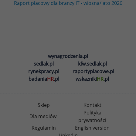
Raport płacowy dla branży IT - wiosna/lato 2026
wynagrodzenia.pl
sedlak.pl
kfw.sedlak.pl
rynekpracy.pl
raportyplacowe.pl
badania
HR
.pl
wskazniki
HR
.pl
Sklep
Kontakt
Polityka
Dla mediów
prywatności
Regulamin
English version
Linkedin