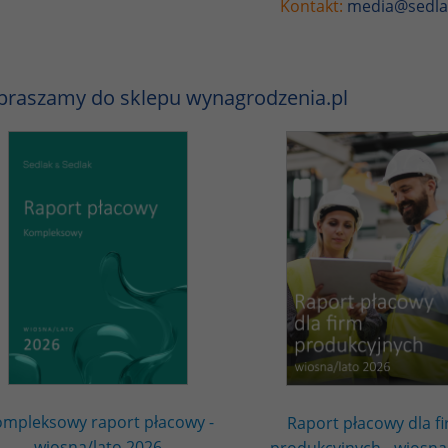
Kontakt:
media@sedla
praszamy do sklepu wynagrodzenia.pl
mpleksowy raport płacowy -
Raport płacowy dla f
wiosna/lato 2026
produkcyjnych - wiosna