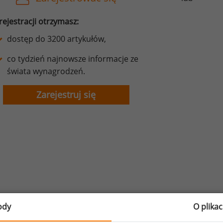
rejestracji otrzymasz:
dostęp do 3200 artykułów,
co tydzień najnowsze informacje ze
świata wynagrodzeń.
Zarejestruj się
ody
O plika