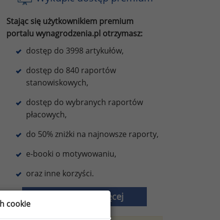
Stając się użytkownikiem premium
portalu wynagrodzenia.pl otrzymasz:
dostęp do 3998 artykułów,
dostęp do 840 raportów
stanowiskowych,
dostęp do wybranych raportów
płacowych,
do 50% zniżki na najnowsze raporty,
e-booki o motywowaniu,
oraz inne korzyści.
Dowiedz się więcej
ch cookie