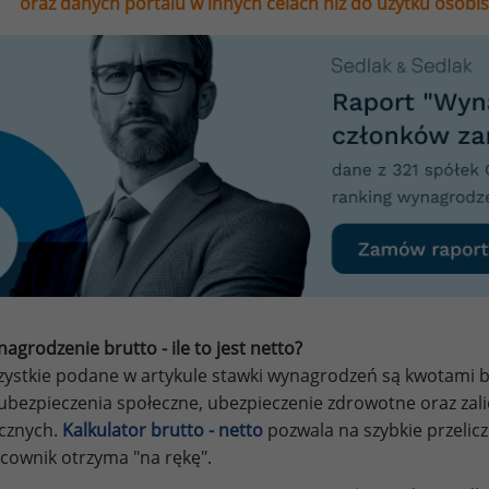
oraz danych portalu w innych celach niż do użytku osobi
agrodzenie brutto - ile to jest netto?
ystkie podane w artykule stawki wynagrodzeń są kwotami br
ubezpieczenia społeczne, ubezpieczenie zdrowotne oraz za
ycznych.
Kalkulator brutto - netto
pozwala na szybkie przelic
cownik otrzyma "na rękę".