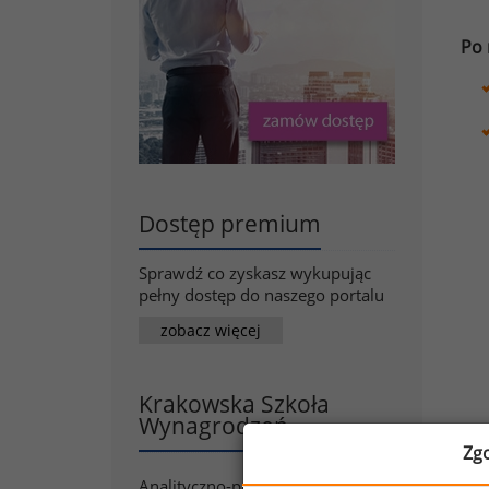
Po 
Dostęp premium
Sprawdź co zyskasz wykupując
pełny dostęp do naszego portalu
zobacz więcej
Krakowska Szkoła
Wynagrodzeń
Zg
Analityczno-punktowe