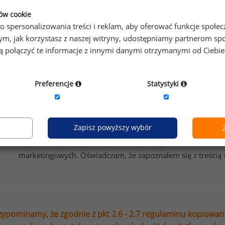
ybierz opcję dostosowana do Twoich potrzeb!
Przetestuj s
ków cookie
o spersonalizowania treści i reklam, aby oferować funkcje społe
o tym, jak korzystasz z naszej witryny, udostępniamy partnerom
esz na bieżąco śledzić najnowsze informacje o wynagrod
gą połączyć te informacje z innymi danymi otrzymanymi od Ciebi
isz się do newslettera!
Preferencje
Statystyki
Wyrażam zgodę na przetwarzanie moich danych osobowych
Zapisz powyższy wybór
Sedlak sp. z o.o. sp. k. w celu otrzymywania bezpłatnego ne
Wyrażam zgodę na przesyłanie na podany adres e-mail ofer
marketingowych. Oświadczam, że zapoznałem się z treścią
zypominamy, że zgodnie z pkt 2.6 - 2.7 regulaminu kopiowan