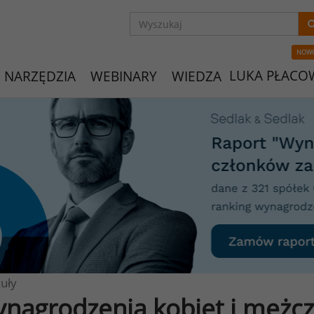
NOW
LUKA PŁACO
NARZĘDZIA
WEBINARY
WIEDZA
uły
nagrodzenia kobiet i mężc