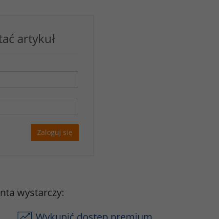
tać artykuł
Zaloguj się
onta wystarczy:
Wykupić dostęp premium