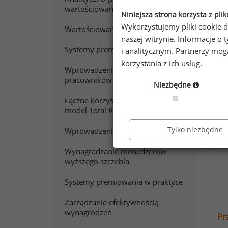
wartościowanie pracy
W
Niniejsza strona korzysta z pli
Wykorzystujemy pliki cookie d
Wartościowanie stanowisk pracy
naszej witrynie. Informacje 
Chc
Systemy premiowania
i analitycznym. Partnerzy mo
Zap
korzystania z ich usług.
Wprowadzenie do wynagradzania
pracowników sprzedaży
Niezbędne
Łączne korzyści z pracy. Polski
model Total Rewards
Tylko niezbędne
Wprowadzenie do wynagradzania
Wynagradzanie menedżerów
wyższego szczebla
Systemy premiowania w praktyce
Zarządzanie efektywnością
wynagrodzeń
Pr