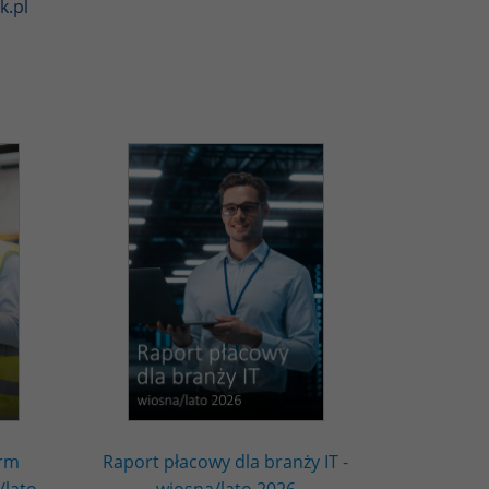
k.pl
irm
Raport płacowy dla branży IT -
/lato
wiosna/lato 2026