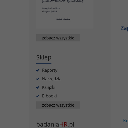
Za
zobacz wszystkie
Sklep
Raporty
Narzędzia
Książki
E-booki
zobacz wszystkie
Ko
badania
HR
.pl