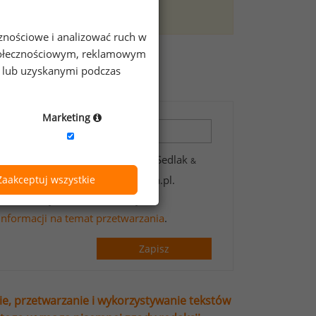
trefę premium.
cznościowe i analizować ruch w
 społecznościowym, reklamowym
zeniach?
e lub uzyskanymi podczas
Marketing
 zawartych w formularzu przez Sedlak
&
wsletter’a portalu wynagrodzenia.pl.
Zaakceptuj wszystkie
t handlowych oraz informacji
informacji na temat przetwarzania
.
Zapisz
ie, przetwarzanie i wykorzystywanie tekstów