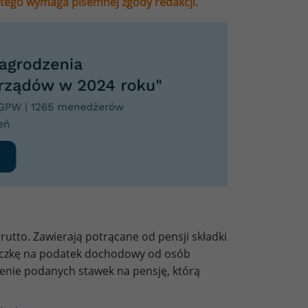
stego wymaga pisemnej zgody redakcji.
utto. Zawierają potrącane od pensji składki
liczkę na podatek dochodowy od osób
zenie podanych stawek na pensję, którą