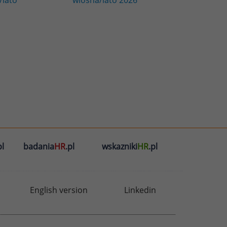
l
badania
HR
.pl
wskazniki
HR
.pl
English version
Linkedin