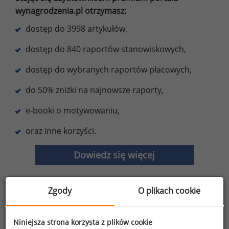
wynagrodzenia.pl otrzymasz:
dostęp do 3998 artykułów,
dostęp do 840 raportów stanowiskowych,
dostęp do wybranych raportów płacowych,
do 50% zniżki na najnowsze raporty,
e-booki o motywowaniu,
oraz inne korzyści.
Dowiedz się więcej
Zgody
O plikach cookie
Wybierz opcję dostosowana do Twoich
potrzeb!
Przetestuj strefę premium.
Niniejsza strona korzysta z plików cookie