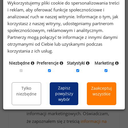
Wykorzystujemy pliki cookie do spersonalizowania treści
i reklam, aby oferować funkcje społecznościowe i
Chcesz na bieżąco śledzić najnowsze informacje o
analizować ruch w naszej witrynie. Informacje o tym, jak
wynagrodzeniach?
korzystasz z naszej witryny, udostępniamy partnerom
Zapisz się do newslettera!
społecznościowym, reklamowym i analitycznym.
Partnerzy mogą połączyć te informacje z innymi danymi
otrzymanymi od Ciebie lub uzyskanymi podczas
korzystania z ich usług.
Wyrażam zgodę na przetwarzanie moich
Niezbędne
Preferencje
Statystyki
Marketing
danych osobowych zawartych w
formularzu przez Sedlak
Sedlak sp. z o.o.
&
sp. k. w celu otrzymywania bezpłatnego
Zapisz
Tylko
Zaakceptuj
newsletter’a portalu wynagrodzenia.pl.
powyższy
niezbędne
wszystkie
Wyrażam zgodę na przesyłanie na podany
wybór
adres e-mail ofert handlowych oraz
informacji marketingowych. Oświadczam,
że zapoznałem się z treścią
informacji na