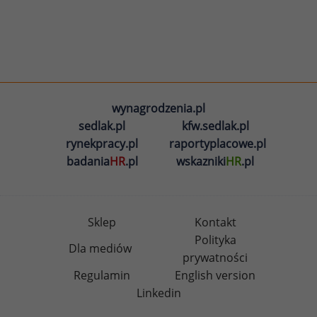
wynagrodzenia.pl
sedlak.pl
kfw.sedlak.pl
rynekpracy.pl
raportyplacowe.pl
badania
HR
.pl
wskazniki
HR
.pl
Sklep
Kontakt
Polityka
Dla mediów
prywatności
Regulamin
English version
Linkedin