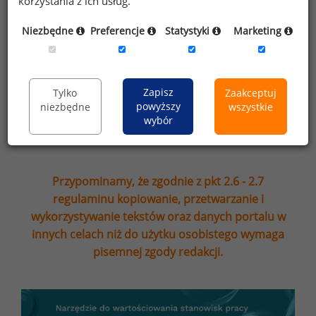
korzystania z ich usług.
Wyrażam zgodę na przesyłanie na podany
adres e-mail ofert handlowych oraz
Niezbędne
Preferencje
Statystyki
Marketing
informacji marketingowych. Oświadczam,
że zapoznałem się z treścią
informacji na
temat przetwarzania
.
Zapisz
Tylko
Zaakceptuj
powyższy
niezbędne
wszystkie
Zapisz
wybór
Przypominamy, że zgodnie z pkt 2.6 - 2.7
regulaminu kopiowanie, przetwarzanie i
wykorzystywanie tekstów oraz danych portalu w
innych celach niż do użytku osobistego wymaga
pisemnej zgody redakcji.