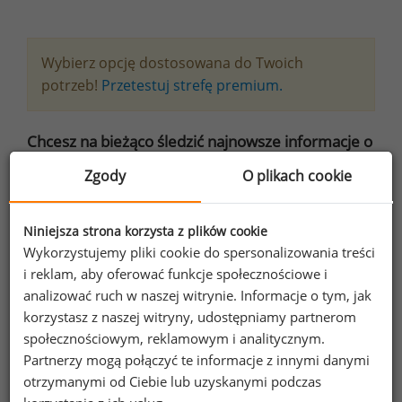
Wybierz opcję dostosowana do Twoich
potrzeb!
Przetestuj strefę premium.
Chcesz na bieżąco śledzić najnowsze informacje o
wynagrodzeniach?
Zgody
O plikach cookie
Zapisz się do newslettera!
Niniejsza strona korzysta z plików cookie
Wykorzystujemy pliki cookie do spersonalizowania treści
i reklam, aby oferować funkcje społecznościowe i
Wyrażam zgodę na przetwarzanie moich
analizować ruch w naszej witrynie. Informacje o tym, jak
danych osobowych zawartych w
korzystasz z naszej witryny, udostępniamy partnerom
formularzu przez Sedlak
Sedlak sp. z o.o.
&
społecznościowym, reklamowym i analitycznym.
sp. k. w celu otrzymywania bezpłatnego
Partnerzy mogą połączyć te informacje z innymi danymi
otrzymanymi od Ciebie lub uzyskanymi podczas
newsletter’a portalu wynagrodzenia.pl.