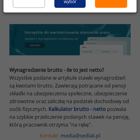
wybór
pisemnej zgody redakcji.
Wynagrodzenie brutto - ile to jest netto?
Wszystkie podane w artykule stawki wynagrodzeń
są kwotami brutto. Zawierają potrącane od pensji
składki na ubezpieczenia społeczne, ubezpieczenie
zdrowotne oraz zaliczkę na podatek dochodowy od
osób fizycznych.
Kalkulator brutto - netto
pozwala
na szybkie przeliczenie podanych stawek na pensję,
którą pracownik otrzyma "na rękę".
Kontakt:
media@sedlak.pl