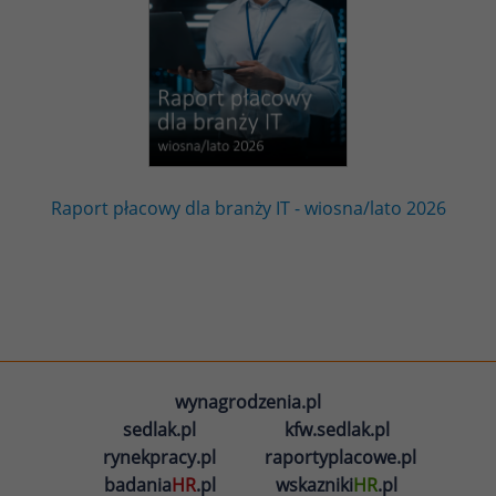
Raport płacowy dla branży IT - wiosna/lato 2026
wynagrodzenia.pl
sedlak.pl
kfw.sedlak.pl
rynekpracy.pl
raportyplacowe.pl
badania
HR
.pl
wskazniki
HR
.pl