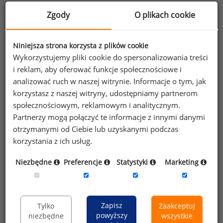
danych osobowych zawartych w
Zgody
O plikach cookie
formularzu przez Sedlak
Sedlak sp. z o.o.
&
sp. k. w celu otrzymywania bezpłatnego
Niniejsza strona korzysta z plików cookie
newsletter’a portalu wynagrodzenia.pl.
Wykorzystujemy pliki cookie do spersonalizowania treści
Wyrażam zgodę na przesyłanie na podany
i reklam, aby oferować funkcje społecznościowe i
adres e-mail ofert handlowych oraz
analizować ruch w naszej witrynie. Informacje o tym, jak
informacji marketingowych. Oświadczam,
korzystasz z naszej witryny, udostępniamy partnerom
że zapoznałem się z treścią
informacji na
społecznościowym, reklamowym i analitycznym.
temat przetwarzania
.
Partnerzy mogą połączyć te informacje z innymi danymi
otrzymanymi od Ciebie lub uzyskanymi podczas
Zapisz
korzystania z ich usług.
Niezbędne
Preferencje
Statystyki
Marketing
Przypominamy, że zgodnie z pkt 2.6 - 2.7
regulaminu kopiowanie, przetwarzanie i
Zapisz
Tylko
Zaakceptuj
wykorzystywanie tekstów oraz danych portalu w
powyższy
niezbędne
wszystkie
innych celach niż do użytku osobistego wymaga