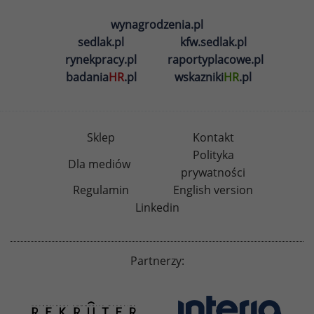
wynagrodzenia.pl
sedlak.pl
kfw.sedlak.pl
rynekpracy.pl
raportyplacowe.pl
badania
HR
.pl
wskazniki
HR
.pl
Sklep
Kontakt
Polityka
Dla mediów
prywatności
Regulamin
English version
Linkedin
Partnerzy: