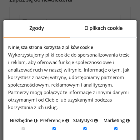
Zgody
O plikach cookie
Wyrażam zgodę na przetwarzanie moich
danych osobowych zawartych w
Niniejsza strona korzysta z plików cookie
formularzu przez Sedlak
Sedlak sp. z o.o.
&
Wykorzystujemy pliki cookie do spersonalizowania treści
sp. k. w celu otrzymywania bezpłatnego
i reklam, aby oferować funkcje społecznościowe i
newsletter’a portalu wynagrodzenia.pl.
analizować ruch w naszej witrynie. Informacje o tym, jak
Wyrażam zgodę na przesyłanie na podany
korzystasz z naszej witryny, udostępniamy partnerom
adres e-mail ofert handlowych oraz
społecznościowym, reklamowym i analitycznym.
Partnerzy mogą połączyć te informacje z innymi danymi
informacji marketingowych. Oświadczam,
otrzymanymi od Ciebie lub uzyskanymi podczas
że zapoznałem się z treścią
informacji na
korzystania z ich usług.
temat przetwarzania
.
Niezbędne
Preferencje
Statystyki
Marketing
Zapisz