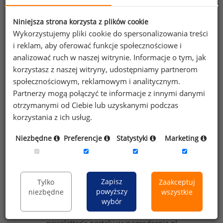
Niniejsza strona korzysta z plików cookie
Wykorzystujemy pliki cookie do spersonalizowania treści
Wybierz opcję dostosowana do Twoich
i reklam, aby oferować funkcje społecznościowe i
potrzeb!
Przetestuj strefę premium.
analizować ruch w naszej witrynie. Informacje o tym, jak
korzystasz z naszej witryny, udostępniamy partnerom
społecznościowym, reklamowym i analitycznym.
Chcesz na bieżąco śledzić najnowsze informacje o
Partnerzy mogą połączyć te informacje z innymi danymi
wynagrodzeniach?
otrzymanymi od Ciebie lub uzyskanymi podczas
Zapisz się do newslettera!
korzystania z ich usług.
Niezbędne
Preferencje
Statystyki
Marketing
Wyrażam zgodę na przetwarzanie moich
danych osobowych zawartych w
Zapisz
Tylko
Zaakceptuj
powyższy
niezbędne
wszystkie
formularzu przez Sedlak
Sedlak sp. z o.o.
&
wybór
sp. k. w celu otrzymywania bezpłatnego