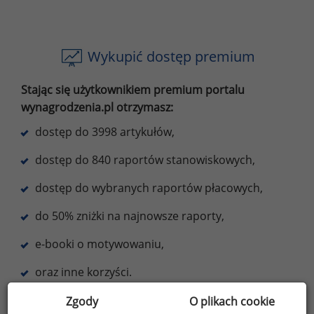
Wykupić dostęp premium
Stając się użytkownikiem premium portalu
wynagrodzenia.pl otrzymasz:
dostęp do 3998 artykułów,
dostęp do 840 raportów stanowiskowych,
dostęp do wybranych raportów płacowych,
do 50% zniżki na najnowsze raporty,
e-booki o motywowaniu,
oraz inne korzyści.
Zgody
O plikach cookie
Dowiedz się więcej