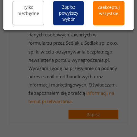
Zapisz
Tylko
Zaakceptuj
powyższy
niezbędne
wszystkie
wybór
Wyrażam zgodę na przetwarzanie moich
danych osobowych zawartych w
formularzu przez Sedlak
Sedlak sp. z o.o.
&
sp. k. w celu otrzymywania bezpłatnego
newsletter’a portalu wynagrodzenia.pl.
Wyrażam zgodę na przesyłanie na podany
adres e-mail ofert handlowych oraz
informacji marketingowych. Oświadczam,
że zapoznałem się z treścią
informacji na
temat przetwarzania
.
Zapisz