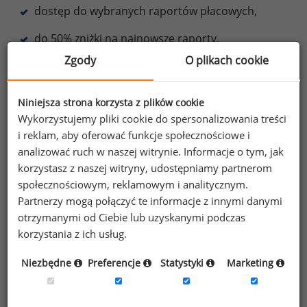
dostęp do wybranych raportów płacowych,
do 50% zniżki na najnowsze raporty,
Zgody
O plikach cookie
e-booki o motywowaniu,
oraz inne korzyści.
Niniejsza strona korzysta z plików cookie
Wykorzystujemy pliki cookie do spersonalizowania treści
Dowiedz się więcej
i reklam, aby oferować funkcje społecznościowe i
analizować ruch w naszej witrynie. Informacje o tym, jak
korzystasz z naszej witryny, udostępniamy partnerom
społecznościowym, reklamowym i analitycznym.
Wybierz opcję dostosowana do Twoich
Partnerzy mogą połączyć te informacje z innymi danymi
potrzeb!
Przetestuj strefę premium.
otrzymanymi od Ciebie lub uzyskanymi podczas
korzystania z ich usług.
Chcesz na bieżąco śledzić najnowsze informacje o
Niezbędne
Preferencje
Statystyki
Marketing
wynagrodzeniach?
Zapisz się do newslettera!