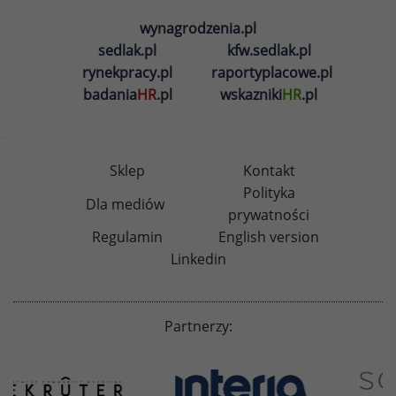
wynagrodzenia.pl
sedlak.pl
kfw.sedlak.pl
rynekpracy.pl
raportyplacowe.pl
badania
HR
.pl
wskazniki
HR
.pl
Sklep
Kontakt
Polityka
Dla mediów
prywatności
Regulamin
English version
Linkedin
Partnerzy: