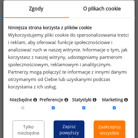
oraz inne korzyści.
Zgody
O plikach cookie
Dowiedz się więcej
Niniejsza strona korzysta z plików cookie
Wykorzystujemy pliki cookie do spersonalizowania treści
i reklam, aby oferować funkcje społecznościowe i
analizować ruch w naszej witrynie. Informacje o tym, jak
Wybierz opcję dostosowana do Twoich
korzystasz z naszej witryny, udostępniamy partnerom
potrzeb!
Przetestuj strefę premium.
społecznościowym, reklamowym i analitycznym.
Partnerzy mogą połączyć te informacje z innymi danymi
Chcesz na bieżąco śledzić najnowsze informacje o
otrzymanymi od Ciebie lub uzyskanymi podczas
wynagrodzeniach?
korzystania z ich usług.
Zapisz się do newslettera!
Niezbędne
Preferencje
Statystyki
Marketing
Zapisz
Tylko
Zaakceptuj
Wyrażam zgodę na przetwarzanie moich
powyższy
niezbędne
wszystkie
danych osobowych zawartych w