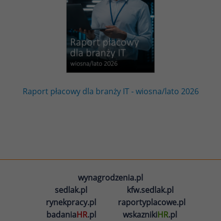
Raport płacowy dla branży IT - wiosna/lato 2026
wynagrodzenia.pl
sedlak.pl
kfw.sedlak.pl
rynekpracy.pl
raportyplacowe.pl
badania
HR
.pl
wskazniki
HR
.pl