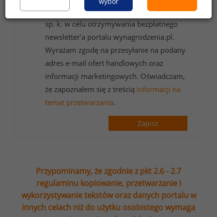
wybór
formularzu przez Sedlak
Sedlak sp. z o.o.
&
sp. k. w celu otrzymywania bezpłatnego
newsletter’a portalu wynagrodzenia.pl.
Wyrażam zgodę na przesyłanie na podany
adres e-mail ofert handlowych oraz
informacji marketingowych. Oświadczam,
że zapoznałem się z treścią
informacji na
temat przetwarzania
.
Zapisz
Przypominamy, że zgodnie z pkt 2.6 - 2.7
regulaminu kopiowanie, przetwarzanie i
wykorzystywanie tekstów oraz danych portalu w
innych celach niż do użytku osobistego wymaga