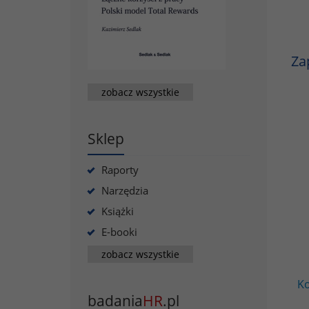
Za
zobacz wszystkie
Sklep
Raporty
Narzędzia
Książki
E-booki
zobacz wszystkie
Ko
badania
HR
.pl