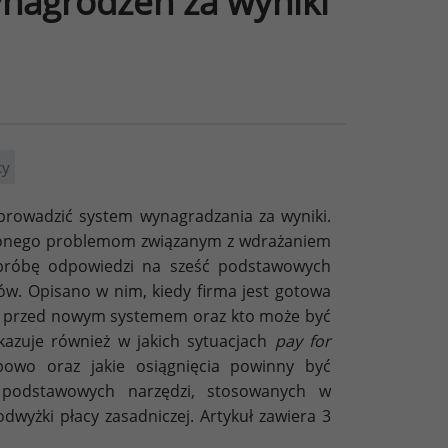
nagrodzeń za wyniki
cy
wprowadzić system wynagradzania za wyniki.
ięconego problemom związanym z wdrażaniem
próbę odpowiedzi na sześć podstawowych
ów. Opisano w nim, kiedy firma jest gotowa
wić przed nowym systemem oraz kto może być
kazuje również w jakich sytuacjach
pay for
wo oraz jakie osiągnięcia powinny być
m podstawowych narzędzi, stosowanych w
wyżki płacy zasadniczej. Artykuł zawiera 3