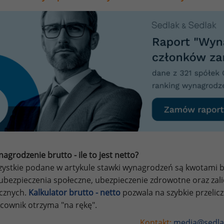
agrodzenie brutto - ile to jest netto?
ystkie podane w artykule stawki wynagrodzeń są kwotami br
ubezpieczenia społeczne, ubezpieczenie zdrowotne oraz za
ycznych.
Kalkulator brutto - netto
pozwala na szybkie przelic
cownik otrzyma "na rękę".
Kontakt:
media@sedla