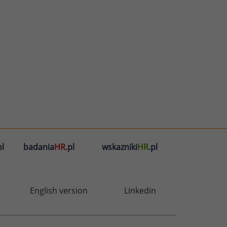
l
badania
HR
.pl
wskazniki
HR
.pl
English version
Linkedin