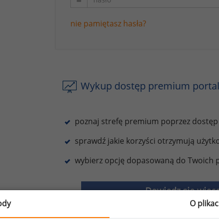
nie pamiętasz hasła?
Wykup dostęp premium portal
poznaj strefę premium poprzez dostęp
sprawdź jakie korzyści otrzymują użyt
wybierz opcję dopasowaną do Twoich p
Dowiedz się więce
ody
O plika