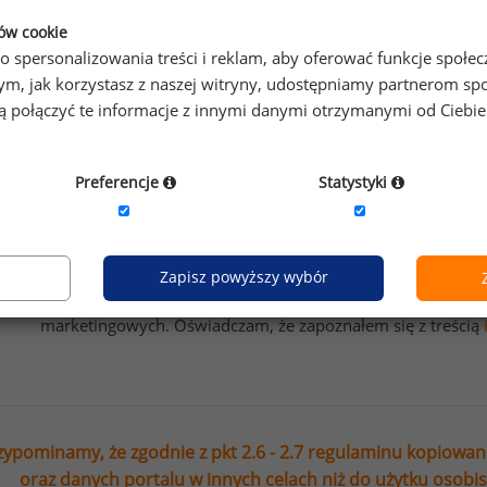
ożesz za darmo przeczytać ten artykuł po dokonaniu pełnej 
ków cookie
o spersonalizowania treści i reklam, aby oferować funkcje społe
esz na bieżąco śledzić najnowsze informacje o wynagrod
o tym, jak korzystasz z naszej witryny, udostępniamy partnerom
gą połączyć te informacje z innymi danymi otrzymanymi od Ciebi
isz się do newslettera!
Preferencje
Statystyki
Wyrażam zgodę na przetwarzanie moich danych osobowych
Sedlak sp. z o.o. sp. k. w celu otrzymywania bezpłatnego ne
Zapisz powyższy wybór
Wyrażam zgodę na przesyłanie na podany adres e-mail ofer
marketingowych. Oświadczam, że zapoznałem się z treścią
zypominamy, że zgodnie z pkt 2.6 - 2.7 regulaminu kopiowan
oraz danych portalu w innych celach niż do użytku osobi