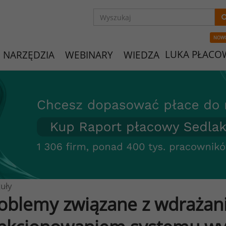
NOW
LUKA PŁACO
NARZĘDZIA
WEBINARY
WIEDZA
uły
oblemy związane z wdrażan