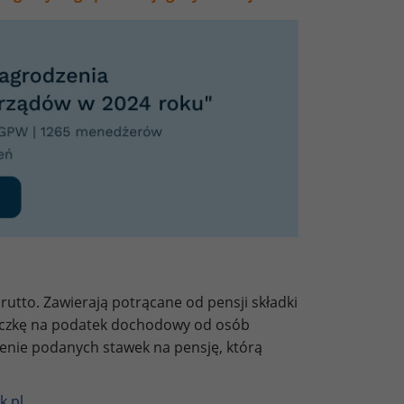
utto. Zawierają potrącane od pensji składki
liczkę na podatek dochodowy od osób
zenie podanych stawek na pensję, którą
k.pl