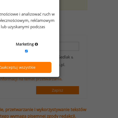
rejstracji.
Zarejestruj się
cznościowe i analizować ruch w
zeniach?
 społecznościowym, reklamowym
e lub uzyskanymi podczas
Marketing
 zawartych w formularzu przez Sedlak
&
wsletter’a portalu wynagrodzenia.pl.
Zaakceptuj wszystkie
t handlowych oraz informacji
informacji na temat przetwarzania
.
Zapisz
ie, przetwarzanie i wykorzystywanie tekstów
stego wymaga pisemnej zgody redakcji.