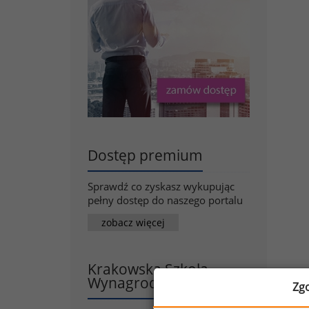
Dostęp premium
Sprawdź co zyskasz wykupując
pełny dostęp do naszego portalu
zobacz więcej
Krakowska Szkoła
Wynagrodzeń
Zg