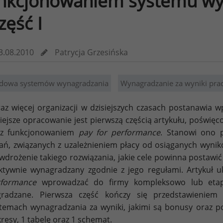
nkcjonowaniem systemu wy
część I
3.08.2010
Patrycja Grzesińska
dowa systemów wynagradzania
Wynagradzanie za wyniki pra
az więcej organizacji w dzisiejszych czasach postanawia 
iejsze opracowanie jest pierwszą częścią artykułu, pośw
az funkcjonowaniem
pay for performance
. Stanowi ono 
ań, związanych z uzależnieniem płacy od osiąganych wynik
wdrożenie takiego rozwiązania, jakie cele powinna posta
ktywnie wynagradzany zgodnie z jego regułami. Artykuł u
rformance
wprowadzać do firmy kompleksowo lub etapo
gradzane. Pierwsza część kończy się przedstawienie
temach wynagradzania za wyniki, jakimi są bonusy oraz pod
resy, 1 tabelę oraz 1 schemat.