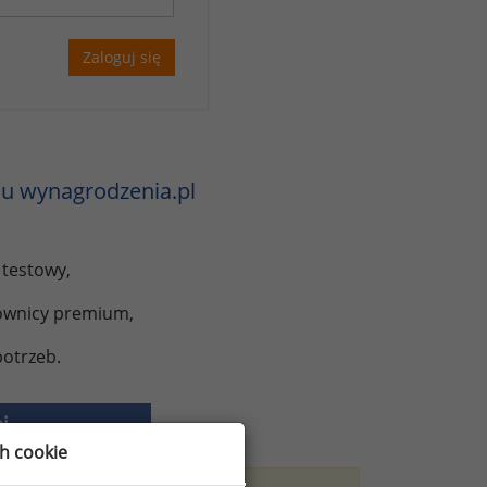
Zaloguj się
u wynagrodzenia.pl
 testowy,
kownicy premium,
otrzeb.
j
ch cookie