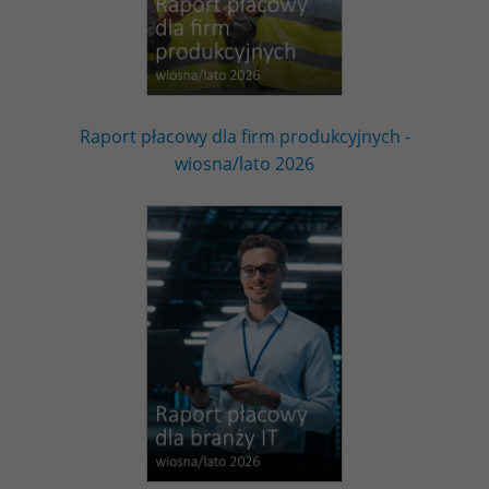
Raport płacowy dla firm produkcyjnych -
wiosna/lato 2026