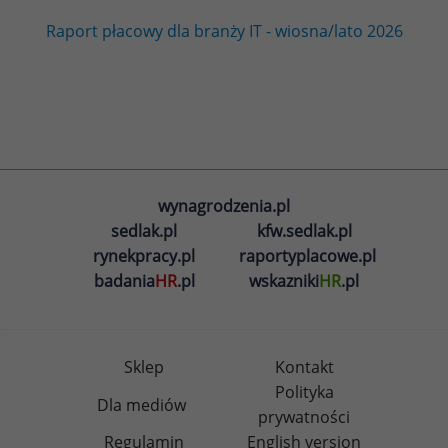
Raport płacowy dla branży IT - wiosna/lato 2026
wynagrodzenia.pl
sedlak.pl
kfw.sedlak.pl
rynekpracy.pl
raportyplacowe.pl
badania
HR
.pl
wskazniki
HR
.pl
Sklep
Kontakt
Polityka
Dla mediów
prywatności
Regulamin
English version