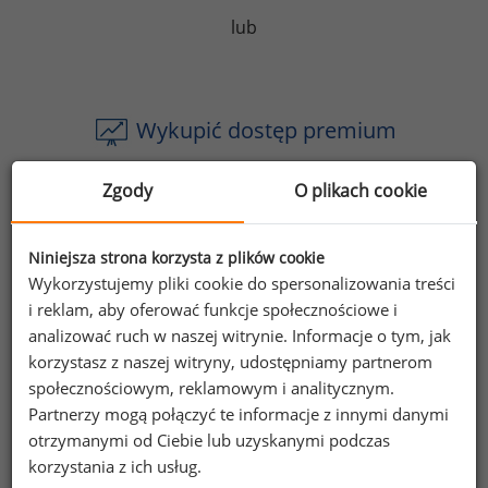
lub
Wykupić dostęp premium
Stając się użytkownikiem premium portalu
Zgody
O plikach cookie
wynagrodzenia.pl otrzymasz:
dostęp do 3998 artykułów,
Niniejsza strona korzysta z plików cookie
Wykorzystujemy pliki cookie do spersonalizowania treści
dostęp do 840 raportów stanowiskowych,
i reklam, aby oferować funkcje społecznościowe i
dostęp do wybranych raportów płacowych,
analizować ruch w naszej witrynie. Informacje o tym, jak
korzystasz z naszej witryny, udostępniamy partnerom
do 50% zniżki na najnowsze raporty,
społecznościowym, reklamowym i analitycznym.
Partnerzy mogą połączyć te informacje z innymi danymi
e-booki o motywowaniu,
otrzymanymi od Ciebie lub uzyskanymi podczas
oraz inne korzyści.
korzystania z ich usług.