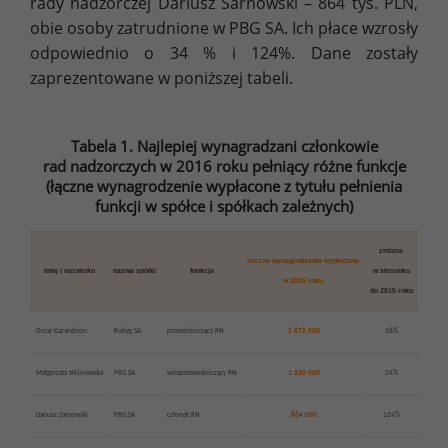
rady nadzorczej Dariusz Sarnowski – 864 tys. PLN,
obie osoby zatrudnione w PBG SA. Ich płace wzrosły
odpowiednio o 34 % i 124%. Dane zostały
zaprezentowane w poniższej tabeli.
Tabela 1. Najlepiej wynagradzani członkowie
rad nadzorczych w 2016 roku pełniący różne funkcje
(łączne wynagrodzenie wypłacone z tytułu pełnienia
funkcji w spółce i spółkach zależnych)
zmiana
roczne wynagrodzenie wypłacone
imię i nazwisko
nazwa spółki
funkcja
w stosunku
w 2016 roku
do 2015 roku
Oscar Kazanelson
Robyg SA
przewodniczący RN
5 872 000
36%
Małgorzata Wiśniewska
PBG SA
wiceprzewodniczący RN
1 230 000
34%
Dariusz Sarnowski
PBG SA
członek RN
864 000
124%