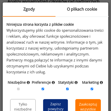
Analizy wynagrodzeń członków rad nadzorczych
Zgody
O plikach cookie
dane ogólne o wynagrodzeniach osób
zasiadających w RN,
Niniejsza strona korzysta z plików cookie
wynagrodzenia osób pełniących różne funkcje
Wykorzystujemy pliki cookie do spersonalizowania treści
w RN,
i reklam, aby oferować funkcje społecznościowe i
wynagrodzenia osób zasiadających w RN
analizować ruch w naszej witrynie. Informacje o tym, jak
banków o różnej wielkości: przychodów,
korzystasz z naszej witryny, udostępniamy partnerom
aktywów, kapitałów własnych, zysku netto,
społecznościowym, reklamowym i analitycznym.
zatrudnienia oraz wskaźników EPS i free float.
Partnerzy mogą połączyć te informacje z innymi danymi
otrzymanymi od Ciebie lub uzyskanymi podczas
korzystania z ich usług.
Niezbędne
Preferencje
Statystyki
Marketing
Rankingi
20 przewodniczących RN z najwyższym
wynagrodzeniem,
Zapisz
Tylko
Zaakceptuj
powyższy
niezbędne
wszystkie