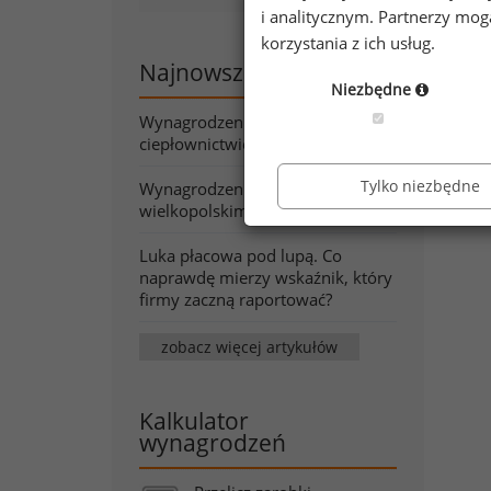
i analitycznym. Partnerzy mo
korzystania z ich usług.
Najnowsze artykuły
Niezbędne
Wynagrodzenia w energetyce i
ciepłownictwie wiosną 2026
Tylko niezbędne
Wynagrodzenia w województwie
wielkopolskim wiosną 2026
Luka płacowa pod lupą. Co
naprawdę mierzy wskaźnik, który
firmy zaczną raportować?
zobacz więcej artykułów
Kalkulator
wynagrodzeń