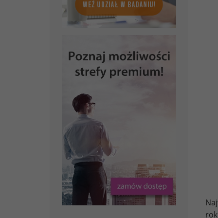
Naj
ro