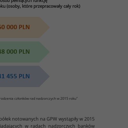
sób pełniących funkcję
 (osoby, które przepracowały cały rok)
rodzenia członków rad nadzorczych w 2015 roku"
spółek notowanych na GPW wystąpiły w 2015
iadających w radach nadzorczych banków