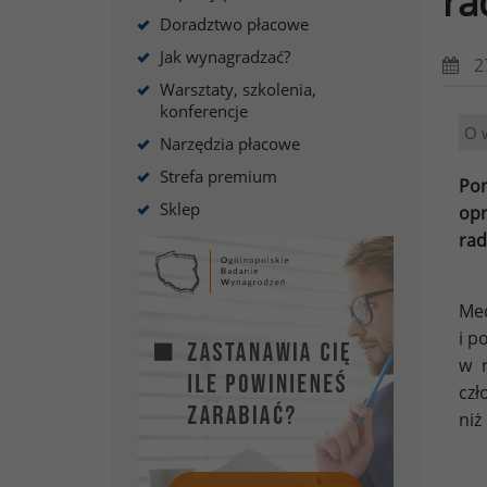
ra
Doradztwo płacowe
Jak wynagradzać?
2
Warsztaty, szkolenia,
konferencje
O 
Narzędzia płacowe
Strefa premium
Pon
Sklep
opr
rad
Med
i p
w r
czł
niż