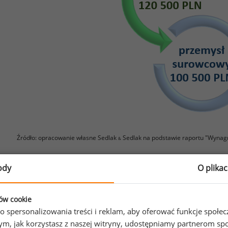
Źródło: opracowanie własne Sedlak
Sedlak na podstawie raportu "Wynag
&
ody
O plika
lepiej wynagradzanym członkiem rady nadzorczej w 2015 
dewelopera Robyg SA. Zarobił on w 2015 roku 4 326 000 P
limonka z wynagrodzeniem o przeszło 2,5 mln niższym, wy
ków cookie
o spersonalizowania treści i reklam, aby oferować funkcje społe
ankingu znalazła się Elżbieta Filipiak z wynagrodzeniem wy
o tym, jak korzystasz z naszej witryny, udostępniamy partnerom