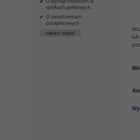
O wynagrodzeniach w
spółkach giełdowych
O świadczeniach
pozapłacowych
Ws
zobacz więcej
lu
pod
Bib
Ko
Wyn