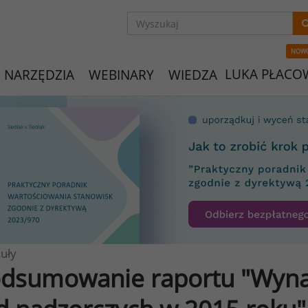
NOW
LUKA PŁACO
NARZĘDZIA
WEBINARY
WIEDZA
uły
dsumowanie raportu "Wyna