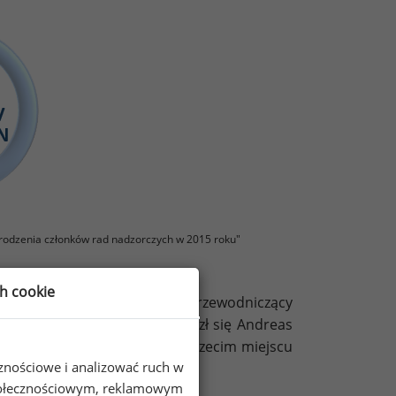
rodzenia członków rad nadzorczych w 2015 roku"
ch cookie
roku był Oscar Kazanelson, przewodniczący
LN. Na drugim miejscu znalazł się Andreas
noszącym 1 722 000 PLN. Na trzecim miejscu
cznościowe i analizować ruch w
noszącym 1 606 001 PLN.
 społecznościowym, reklamowym