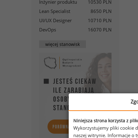
Inżynier produktu
10530 PLN
Lean Specialist
8650 PLN
UI/UX Designer
10710 PLN
DevOps
16070 PLN
więcej stanowisk
Zg
Naj
RN 
Mie
Niniejsza strona korzysta z pli
Wykorzystujemy pliki cookie d
w r
naszej witrynie. Informacje 