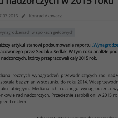
d nadzorczych w 2015 roku"
7.07.2016
Konrad Akowacz
wynagrodzeniach w spółkach giełdowych
iższy artykuł stanowi podsumowanie raportu
„Wynagrodze
acowanego przez Sedlak
Sedlak. W tym roku analizie po
&
 nadzorczych, którzy przepracowali cały 2015 rok.
iana rocznych wynagrodzeń przewodniczących rad nadz
ozostała bez zmian w stosunku do roku 2014. Wiceprzewodnic
oku ubiegłym. Mediana ich rocznego wynagrodzenia wyn
onkowie rad nadzorczych. Przeciętnie zarobili oni w 2015 r
 przed rokiem.