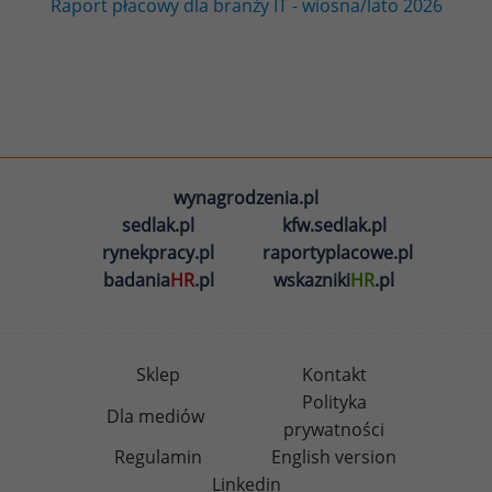
Raport płacowy dla branży IT - wiosna/lato 2026
wynagrodzenia.pl
sedlak.pl
kfw.sedlak.pl
rynekpracy.pl
raportyplacowe.pl
badania
HR
.pl
wskazniki
HR
.pl
Sklep
Kontakt
Polityka
Dla mediów
prywatności
Regulamin
English version
Linkedin