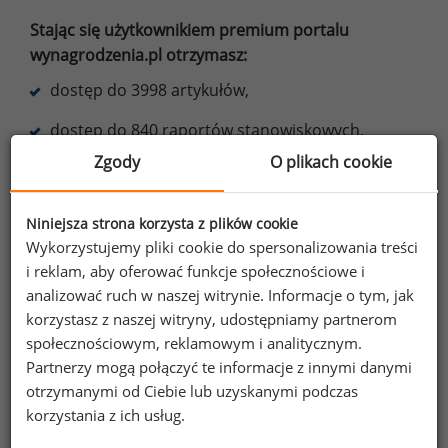
Stając się użytkownikiem premium portalu
wynagrodzenia.pl otrzymasz:
dostęp do 3998 artykułów,
dostęp do 840 raportów stanowiskowych,
Zgody
O plikach cookie
dostęp do wybranych raportów płacowych,
do 50% zniżki na najnowsze raporty,
Niniejsza strona korzysta z plików cookie
Wykorzystujemy pliki cookie do spersonalizowania treści
e-booki o motywowaniu,
i reklam, aby oferować funkcje społecznościowe i
oraz inne korzyści.
analizować ruch w naszej witrynie. Informacje o tym, jak
korzystasz z naszej witryny, udostępniamy partnerom
Dowiedz się więcej
społecznościowym, reklamowym i analitycznym.
Partnerzy mogą połączyć te informacje z innymi danymi
otrzymanymi od Ciebie lub uzyskanymi podczas
korzystania z ich usług.
Wybierz opcję dostosowana do Twoich