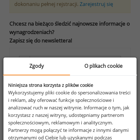
dokonaniu pełnej rejstracji.
Zarejestruj się
Chcesz na bieżąco śledzić najnowsze informacje o
wynagrodzeniach?
Zapisz się do newslettera!
Zgody
O plikach cookie
Wyrażam zgodę na przetwarzanie moich
danych osobowych zawartych w
Niniejsza strona korzysta z plików cookie
formularzu przez Sedlak
Sedlak sp. z o.o.
&
Wykorzystujemy pliki cookie do spersonalizowania treści
sp. k. w celu otrzymywania bezpłatnego
i reklam, aby oferować funkcje społecznościowe i
analizować ruch w naszej witrynie. Informacje o tym, jak
newsletter’a portalu wynagrodzenia.pl.
korzystasz z naszej witryny, udostępniamy partnerom
Wyrażam zgodę na przesyłanie na podany
społecznościowym, reklamowym i analitycznym.
adres e-mail ofert handlowych oraz
Partnerzy mogą połączyć te informacje z innymi danymi
informacji marketingowych. Oświadczam,
otrzymanymi od Ciebie lub uzyskanymi podczas