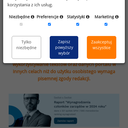
że zapoznałem się z treścią
informacji na
korzystania z ich usług.
temat przetwarzania
.
Niezbędne
Preferencje
Statystyki
Marketing
Zapisz
Zapisz
Tylko
Zaakceptuj
powyższy
niezbędne
wszystkie
Przypominamy, że zgodnie z pkt 2.6 - 2.7
wybór
regulaminu kopiowanie, przetwarzanie i
wykorzystywanie tekstów oraz danych portalu w
innych celach niż do użytku osobistego wymaga
pisemnej zgody redakcji.