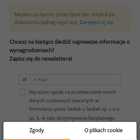
Możesz za darmo przeczytać ten artykuł po
dokonaniu pełnej rejstracji.
Zarejestruj się
Chcesz na bieżąco śledzić najnowsze informacje o
wynagrodzeniach?
Zapisz się do newslettera!
Wyrażam zgodę na przetwarzanie moich
danych osobowych zawartych w
formularzu przez Sedlak
Sedlak sp. z o.o.
&
sp. k. w celu otrzymywania bezpłatnego
newsletter’a portalu wynagrodzenia.pl.
Zgody
O plikach cookie
Wyrażam zgodę na przesyłanie na podany