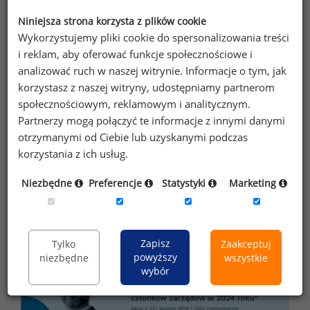
adres e-mail ofert handlowych oraz
Niniejsza strona korzysta z plików cookie
informacji marketingowych. Oświadczam,
Wykorzystujemy pliki cookie do spersonalizowania treści
że zapoznałem się z treścią
informacji na
i reklam, aby oferować funkcje społecznościowe i
temat przetwarzania
.
analizować ruch w naszej witrynie. Informacje o tym, jak
korzystasz z naszej witryny, udostępniamy partnerom
Zapisz
społecznościowym, reklamowym i analitycznym.
Partnerzy mogą połączyć te informacje z innymi danymi
otrzymanymi od Ciebie lub uzyskanymi podczas
korzystania z ich usług.
Przypominamy, że zgodnie z pkt 2.6 - 2.7
regulaminu kopiowanie, przetwarzanie i
Niezbędne
Preferencje
Statystyki
Marketing
wykorzystywanie tekstów oraz danych portalu w
innych celach niż do użytku osobistego wymaga
pisemnej zgody redakcji.
Zapisz
Tylko
Zaakceptuj
powyższy
niezbędne
wszystkie
wybór