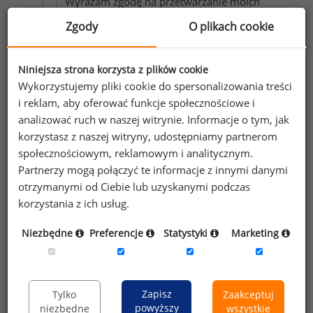
Wyrażam zgodę na przetwarzanie moich
danych osobowych zawartych w
Zgody
O plikach cookie
formularzu przez Sedlak
Sedlak sp. z o.o.
&
sp. k. w celu otrzymywania bezpłatnego
Niniejsza strona korzysta z plików cookie
newsletter’a portalu wynagrodzenia.pl.
Wykorzystujemy pliki cookie do spersonalizowania treści
Wyrażam zgodę na przesyłanie na podany
i reklam, aby oferować funkcje społecznościowe i
adres e-mail ofert handlowych oraz
analizować ruch w naszej witrynie. Informacje o tym, jak
informacji marketingowych. Oświadczam,
korzystasz z naszej witryny, udostępniamy partnerom
społecznościowym, reklamowym i analitycznym.
że zapoznałem się z treścią
informacji na
Partnerzy mogą połączyć te informacje z innymi danymi
temat przetwarzania
.
otrzymanymi od Ciebie lub uzyskanymi podczas
korzystania z ich usług.
Zapisz
Niezbędne
Preferencje
Statystyki
Marketing
Przypominamy, że zgodnie z pkt 2.6 - 2.7
regulaminu kopiowanie, przetwarzanie i
Zapisz
Tylko
Zaakceptuj
wykorzystywanie tekstów oraz danych portalu w
powyższy
niezbędne
wszystkie