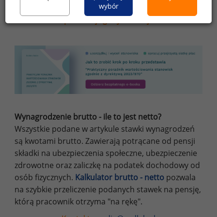
wybór
innych celach niż do użytku osobistego wymaga
pisemnej zgody redakcji.
Wynagrodzenie brutto - ile to jest netto?
Wszystkie podane w artykule stawki wynagrodzeń
są kwotami brutto. Zawierają potrącane od pensji
składki na ubezpieczenia społeczne, ubezpieczenie
zdrowotne oraz zaliczkę na podatek dochodowy od
osób fizycznych.
Kalkulator brutto - netto
pozwala
na szybkie przeliczenie podanych stawek na pensję,
którą pracownik otrzyma "na rękę".