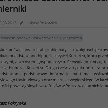
mierniki
5.03.2013
Łukasz Pokrywka
erówności płacowe i rozwarstwienie wynagrodzeń
ykuł poświecony został problematyce rozpiętości płacow
ykułu przedstawiono hipotezę krzywej Kuznetza, która prze
cowymi, a wzrostem gospodarczych. Przywołano krytykę tak
eczą hipotezie Kuznetza. Druga część artykułu porusza p
zedstawiono podstawowe informacje na temat wskaźnik
ylowego i kwintylowego oraz miernika węgierskiego. W każd
tości poszczególnych wskaźników w Polsce w ostatnich lata
kasz Pokrywka