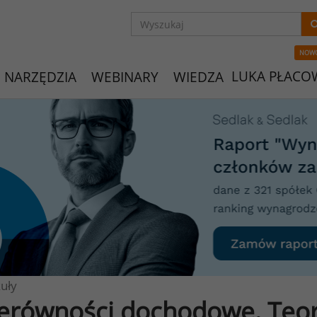
NOW
LUKA PŁACO
NARZĘDZIA
WEBINARY
WIEDZA
uły
erówności dochodowe. Teori