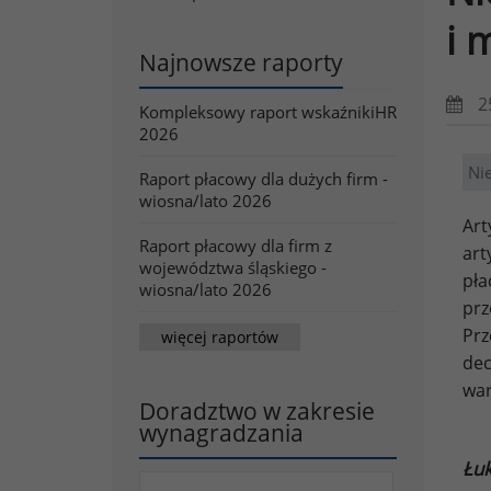
i 
Najnowsze raporty
2
Kompleksowy raport wskaźnikiHR
2026
Ni
Raport płacowy dla dużych firm -
wiosna/lato 2026
Art
Raport płacowy dla firm z
art
województwa śląskiego -
pła
wiosna/lato 2026
prz
Pr
więcej raportów
dec
war
Doradztwo w zakresie
wynagradzania
Łu