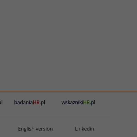
l
badania
HR
.pl
wskazniki
HR
.pl
English version
Linkedin