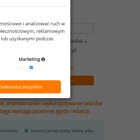
cznościowe i analizować ruch w
 społecznościowym, reklamowym
e lub uzyskanymi podczas
 zawartych w formularzu przez Sedlak
&
wsletter’a portalu wynagrodzenia.pl.
t handlowych oraz informacji
Marketing
informacji na temat przetwarzania
.
Zapisz
Zaakceptuj wszystkie
ie, przetwarzanie i wykorzystywanie tekstów
stego wymaga pisemnej zgody redakcji.