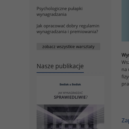
Psychologiczne pułapki
wynagradzania
Jak opracować dobry regulamin
wynagradzania i premiowania?
zobacz wszystkie warsztaty
Wyn
Wsz
Nasze publikacje
na 
fiz
pra
Za