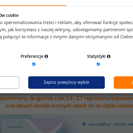
isz się do newslettera!
ków cookie
o spersonalizowania treści i reklam, aby oferować funkcje społe
o tym, jak korzystasz z naszej witryny, udostępniamy partnerom
gą połączyć te informacje z innymi danymi otrzymanymi od Ciebi
Wyrażam zgodę na przetwarzanie moich danych osobowych
Sedlak sp. z o.o. sp. k. w celu otrzymywania bezpłatnego ne
Wyrażam zgodę na przesyłanie na podany adres e-mail ofer
Preferencje
Statystyki
marketingowych. Oświadczam, że zapoznałem się z treścią
Zapisz powyższy wybór
zypominamy, że zgodnie z pkt 2.6 - 2.7 regulaminu kopiowan
oraz danych portalu w innych celach niż do użytku osobi