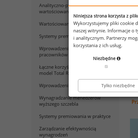
Analityczno-punktowe
Zap
wartościowanie pracy
Niniejsza strona korzysta z pli
Wykorzystujemy pliki cookie d
Wartościowanie stanowisk pracy
naszej witrynie. Informacje 
Systemy premiowania
i analitycznym. Partnerzy mo
korzystania z ich usług.
Wprowadzenie do wynagradzania
pracowników sprzedaży
Niezbędne
Łączne korzyści z pracy. Polski
model Total Rewards
Wprowadzenie do wynagradzania
Tylko niezbędne
Wynagradzanie menedżerów
Pr
wyższego szczebla
Systemy premiowania w praktyce
Zarządzanie efektywnością
wynagrodzeń