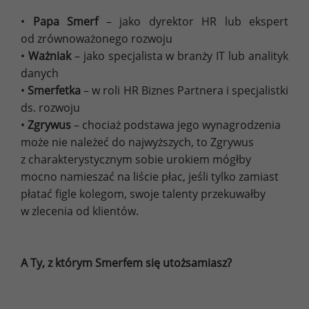
•
Papa Smerf
– jako dyrektor HR lub ekspert
od zrównoważonego rozwoju
•
Ważniak
– jako specjalista w branży IT lub analityk
danych
•
Smerfetka
– w roli HR Biznes Partnera i specjalistki
ds. rozwoju
•
Zgrywus
– chociaż podstawa jego wynagrodzenia
może nie należeć do najwyższych, to Zgrywus
z charakterystycznym sobie urokiem mógłby
mocno namieszać na liście płac, jeśli tylko zamiast
płatać figle kolegom, swoje talenty przekuwałby
w zlecenia od klientów.
A Ty, z którym Smerfem się utożsamiasz?