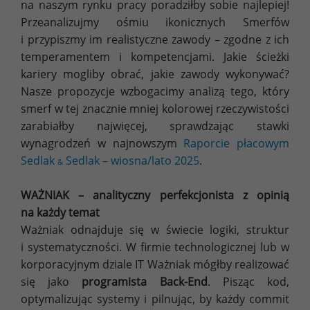
na naszym rynku pracy poradziłby sobie najlepiej!
Przeanalizujmy ośmiu ikonicznych Smerfów
i przypiszmy im realistyczne zawody – zgodne z ich
temperamentem i kompetencjami. Jakie ścieżki
kariery mogliby obrać, jakie zawody wykonywać?
Nasze propozycje wzbogacimy analizą tego, który
smerf w tej znacznie mniej kolorowej rzeczywistości
zarabiałby najwięcej, sprawdzając stawki
wynagrodzeń w najnowszym
Raporcie płacowym
Sedlak
Sedlak – wiosna/lato 2025
.
&
WAŻNIAK – analityczny perfekcjonista z opinią
na każdy temat
Ważniak odnajduje się w świecie logiki, struktur
i systematyczności. W firmie technologicznej lub w
korporacyjnym dziale IT Ważniak mógłby realizować
się jako
programista Back-End
. Pisząc kod,
optymalizując systemy i pilnując, by każdy commit