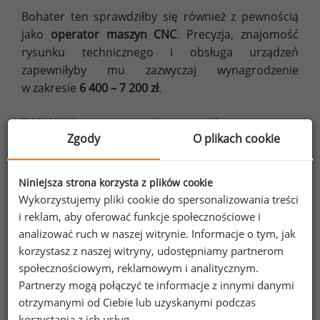
Bohater ten sprawdziłby się również z pewnością
jako
operator maszyn CNC
. Precyzja, znajomość
rysunku technicznego i obsługa urządzeń
zapewniłyby mu zazwyczaj wynagrodzenie
w zakresie
6 400 – 7 200 zł
.
ZGRYWUS – energiczny, ekstrawertyczny,
Zgody
O plikach cookie
komunikatywny
Myśląc o Zgrywusie ciężko znaleźć
charakterystyczne stanowisko korporacyjne, które
Niniejsza strona korzysta z plików cookie
jednoznacznie pasowałoby do jego predyspozycji.
Wykorzystujemy pliki cookie do spersonalizowania treści
Być może mógłby się sprawdzić jako
Happiness
i reklam, aby oferować funkcje społecznościowe i
Manager
, jednak jest to tak niszowe stanowisko,
analizować ruch w naszej witrynie. Informacje o tym, jak
że nie mamy odpowiednich danych
korzystasz z naszej witryny, udostępniamy partnerom
benchmarkowych o jego zarobkach.
społecznościowym, reklamowym i analitycznym.
Partnerzy mogą połączyć te informacje z innymi danymi
Energiczna osobowość i łatwość w nawiązywaniu
otrzymanymi od Ciebie lub uzyskanymi podczas
korzystania z ich usług.