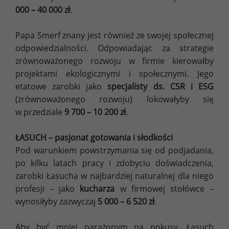
000 – 40 000 zł
.
Papa Smerf znany jest również ze swojej społecznej
odpowiedzialności. Odpowiadając za strategie
zrównoważonego rozwoju w firmie kierowałby
projektami ekologicznymi i społecznymi. Jego
etatowe zarobki jako
specjalisty ds. CSR i ESG
(zrównoważonego rozwoju) lokowałyby się
w przedziale
9 700 – 10 200 zł
.
ŁASUCH – pasjonat gotowania i słodkości
Pod warunkiem powstrzymania się od podjadania,
po kilku latach pracy i zdobyciu doświadczenia,
zarobki Łasucha w najbardziej naturalnej dla niego
profesji – jako
kucharza
w firmowej stołówce –
wynosiłyby zazwyczaj
5 000 – 6 520 zł
.
Aby być mniej narażonym na pokusy, Łasuch