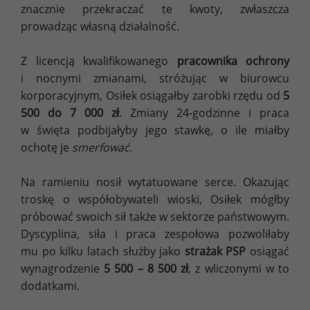
znacznie przekraczać te kwoty, zwłaszcza
prowadząc własną działalność.
Z licencją kwalifikowanego
pracownika ochrony
i nocnymi zmianami, stróżując w biurowcu
korporacyjnym, Osiłek osiągałby zarobki rzędu od
5
500 do 7 000 zł
. Zmiany 24-godzinne i praca
w święta podbijałyby jego stawkę, o ile miałby
ochotę je
smerfować
.
Na ramieniu nosił wytatuowane serce. Okazując
troskę o współobywateli wioski, Osiłek mógłby
próbować swoich sił także w sektorze państwowym.
Dyscyplina, siła i praca zespołowa pozwoliłaby
mu po kilku latach służby jako
strażak PSP
osiągać
wynagrodzenie
5 500 – 8 500 zł
, z wliczonymi w to
dodatkami.