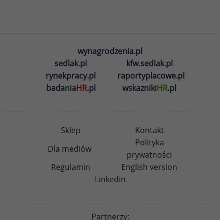
wynagrodzenia.pl
sedlak.pl
kfw.sedlak.pl
rynekpracy.pl
raportyplacowe.pl
badania
HR
.pl
wskazniki
HR
.pl
Sklep
Kontakt
Polityka
Dla mediów
prywatności
Regulamin
English version
Linkedin
Partnerzy: