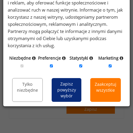
i reklam, aby oferować funkcje społecznościowe i
analizować ruch w naszej witrynie. Informacje o tym, jak
korzystasz z naszej witryny, udostępniamy partnerom
Wyrażam zgodę na przetwarzanie moich
społecznościowym, reklamowym i analitycznym.
Partnerzy mogą połączyć te informacje z innymi danymi
danych osobowych zawartych w
otrzymanymi od Ciebie lub uzyskanymi podczas
formularzu przez Sedlak
Sedlak sp. z o.o.
&
korzystania z ich usług.
sp. k. w celu otrzymywania bezpłatnego
newsletter’a portalu wynagrodzenia.pl.
Niezbędne
Preferencje
Statystyki
Marketing
Wyrażam zgodę na przesyłanie na podany
adres e-mail ofert handlowych oraz
informacji marketingowych. Oświadczam,
Zapisz
Tylko
Zaakceptuj
że zapoznałem się z treścią
informacji na
powyższy
niezbędne
wszystkie
wybór
temat przetwarzania
.
Zapisz