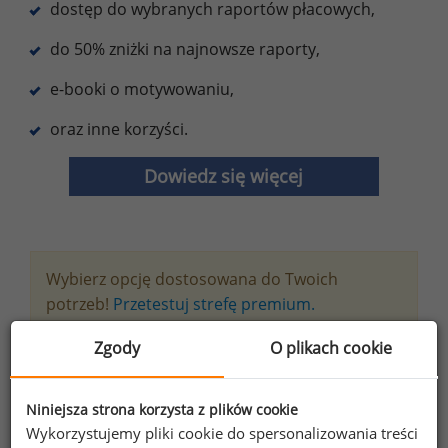
dostęp do wybranych raportów płacowych,
do 50% zniżki na najnowsze raporty,
e-booki o motywowaniu,
oraz inne korzyści.
Dowiedz się więcej
Wybierz opcję dostosowana do Twoich
potrzeb!
Przetestuj strefę premium.
Zgody
O plikach cookie
Chcesz na bieżąco śledzić najnowsze informacje o
wynagrodzeniach?
Niniejsza strona korzysta z plików cookie
Zapisz się do newslettera!
Wykorzystujemy pliki cookie do spersonalizowania treści