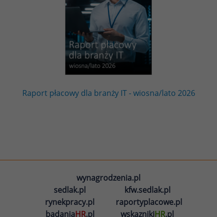
Raport płacowy dla branży IT - wiosna/lato 2026
wynagrodzenia.pl
sedlak.pl
kfw.sedlak.pl
rynekpracy.pl
raportyplacowe.pl
badania
HR
.pl
wskazniki
HR
.pl