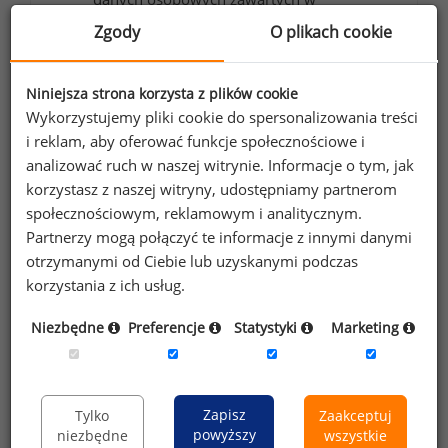
formularzu przez Sedlak
Sedlak sp. z o.o.
Zgody
O plikach cookie
&
sp. k. w celu otrzymywania bezpłatnego
newsletter’a portalu wynagrodzenia.pl.
Niniejsza strona korzysta z plików cookie
Wyrażam zgodę na przesyłanie na podany
Wykorzystujemy pliki cookie do spersonalizowania treści
adres e-mail ofert handlowych oraz
i reklam, aby oferować funkcje społecznościowe i
informacji marketingowych. Oświadczam,
analizować ruch w naszej witrynie. Informacje o tym, jak
korzystasz z naszej witryny, udostępniamy partnerom
że zapoznałem się z treścią
informacji na
społecznościowym, reklamowym i analitycznym.
temat przetwarzania
.
Partnerzy mogą połączyć te informacje z innymi danymi
otrzymanymi od Ciebie lub uzyskanymi podczas
Zapisz
korzystania z ich usług.
Niezbędne
Preferencje
Statystyki
Marketing
Przypominamy, że zgodnie z pkt 2.6 - 2.7
regulaminu kopiowanie, przetwarzanie i
wykorzystywanie tekstów oraz danych portalu w
Zapisz
Tylko
Zaakceptuj
innych celach niż do użytku osobistego wymaga
powyższy
niezbędne
wszystkie