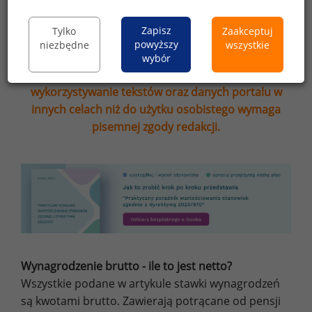
Zapisz
Tylko
Zaakceptuj
powyższy
niezbędne
wszystkie
Przypominamy, że zgodnie z pkt 2.6 - 2.7
wybór
regulaminu kopiowanie, przetwarzanie i
wykorzystywanie tekstów oraz danych portalu w
innych celach niż do użytku osobistego wymaga
pisemnej zgody redakcji.
Wynagrodzenie brutto - ile to jest netto?
Wszystkie podane w artykule stawki wynagrodzeń
są kwotami brutto. Zawierają potrącane od pensji