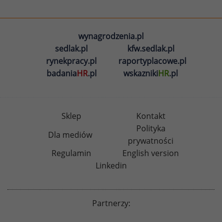
wynagrodzenia.pl
sedlak.pl
kfw.sedlak.pl
rynekpracy.pl
raportyplacowe.pl
badania
HR
.pl
wskazniki
HR
.pl
Sklep
Kontakt
Polityka
Dla mediów
prywatności
Regulamin
English version
Linkedin
Partnerzy: