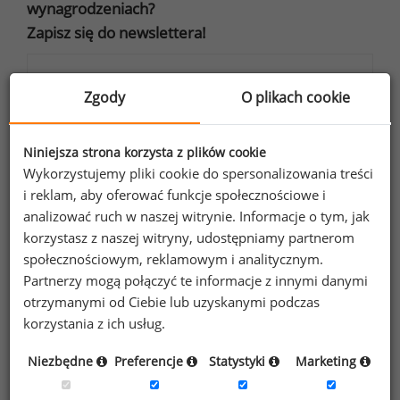
wynagrodzeniach?
Zapisz się do newslettera!
Zgody
O plikach cookie
Wyrażam zgodę na przetwarzanie moich
danych osobowych zawartych w
Niniejsza strona korzysta z plików cookie
Wykorzystujemy pliki cookie do spersonalizowania treści
formularzu przez Sedlak
Sedlak sp. z o.o.
&
i reklam, aby oferować funkcje społecznościowe i
sp. k. w celu otrzymywania bezpłatnego
analizować ruch w naszej witrynie. Informacje o tym, jak
newsletter’a portalu wynagrodzenia.pl.
korzystasz z naszej witryny, udostępniamy partnerom
Wyrażam zgodę na przesyłanie na podany
społecznościowym, reklamowym i analitycznym.
adres e-mail ofert handlowych oraz
Partnerzy mogą połączyć te informacje z innymi danymi
informacji marketingowych. Oświadczam,
otrzymanymi od Ciebie lub uzyskanymi podczas
że zapoznałem się z treścią
informacji na
korzystania z ich usług.
temat przetwarzania
.
Niezbędne
Preferencje
Statystyki
Marketing
Zapisz