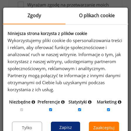
Wyrażam zgodę na przetwarzanie moich
danych osobowych zawartych w
Zgody
O plikach cookie
formularzu przez Sedlak
Sedlak sp. z o.o.
&
sp. k. w celu otrzymywania bezpłatnego
Niniejsza strona korzysta z plików cookie
newsletter’a portalu wynagrodzenia.pl.
Wykorzystujemy pliki cookie do spersonalizowania treści
Wyrażam zgodę na przesyłanie na podany
i reklam, aby oferować funkcje społecznościowe i
adres e-mail ofert handlowych oraz
analizować ruch w naszej witrynie. Informacje o tym, jak
informacji marketingowych. Oświadczam,
korzystasz z naszej witryny, udostępniamy partnerom
że zapoznałem się z treścią
informacji na
społecznościowym, reklamowym i analitycznym.
Partnerzy mogą połączyć te informacje z innymi danymi
temat przetwarzania
.
otrzymanymi od Ciebie lub uzyskanymi podczas
Zapisz
korzystania z ich usług.
Niezbędne
Preferencje
Statystyki
Marketing
Przypominamy, że zgodnie z pkt 2.6 - 2.7
regulaminu kopiowanie, przetwarzanie i
Zapisz
Tylko
Zaakceptuj