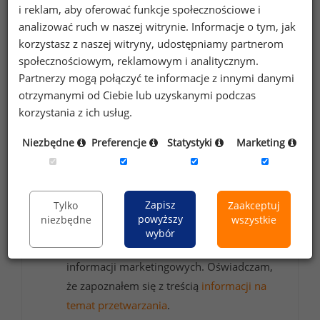
i reklam, aby oferować funkcje społecznościowe i
Chcesz na bieżąco śledzić najnowsze informacje o
analizować ruch w naszej witrynie. Informacje o tym, jak
wynagrodzeniach?
korzystasz z naszej witryny, udostępniamy partnerom
Zapisz się do newslettera!
społecznościowym, reklamowym i analitycznym.
Partnerzy mogą połączyć te informacje z innymi danymi
otrzymanymi od Ciebie lub uzyskanymi podczas
korzystania z ich usług.
Wyrażam zgodę na przetwarzanie moich
Niezbędne
Preferencje
Statystyki
Marketing
danych osobowych zawartych w
formularzu przez Sedlak
Sedlak sp. z o.o.
&
sp. k. w celu otrzymywania bezpłatnego
Zapisz
Tylko
Zaakceptuj
newsletter’a portalu wynagrodzenia.pl.
powyższy
niezbędne
wszystkie
Wyrażam zgodę na przesyłanie na podany
wybór
adres e-mail ofert handlowych oraz
informacji marketingowych. Oświadczam,
że zapoznałem się z treścią
informacji na
temat przetwarzania
.