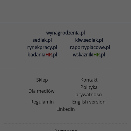
wynagrodzenia.pl
sedlak.pl
kfw.sedlak.pl
rynekpracy.pl
raportyplacowe.pl
badania
HR
.pl
wskazniki
HR
.pl
Sklep
Kontakt
Polityka
Dla mediów
prywatności
Regulamin
English version
Linkedin