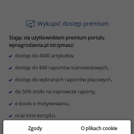
Wykupić dostęp premium
Stając się użytkownikiem premium portalu
wynagrodzenia.pl otrzymasz:
dostęp do 4000 artykułów,
dostęp do 840 raportów stanowiskowych,
dostęp do wybranych raportów płacowych,
do 50% zniżki na najnowsze raporty,
e-booki o motywowaniu,
oraz inne korzyści.
Zgody
O plikach cookie
Dowiedz się więcej