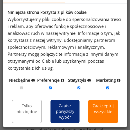
Niniejsza strona korzysta z plików cookie
Wykorzystujemy pliki cookie do spersonalizowania treści
Wybierz opcję dostosowana do Twoich
i reklam, aby oferować funkcje społecznościowe i
potrzeb!
Przetestuj strefę premium.
analizować ruch w naszej witrynie. Informacje o tym, jak
korzystasz z naszej witryny, udostępniamy partnerom
społecznościowym, reklamowym i analitycznym.
Chcesz na bieżąco śledzić najnowsze informacje o
Partnerzy mogą połączyć te informacje z innymi danymi
wynagrodzeniach?
otrzymanymi od Ciebie lub uzyskanymi podczas
Zapisz się do newslettera!
korzystania z ich usług.
Niezbędne
Preferencje
Statystyki
Marketing
Wyrażam zgodę na przetwarzanie moich
danych osobowych zawartych w
Zapisz
Tylko
Zaakceptuj
powyższy
niezbędne
wszystkie
formularzu przez Sedlak
Sedlak sp. z o.o.
&
wybór
sp. k. w celu otrzymywania bezpłatnego
newsletter’a portalu wynagrodzenia.pl.