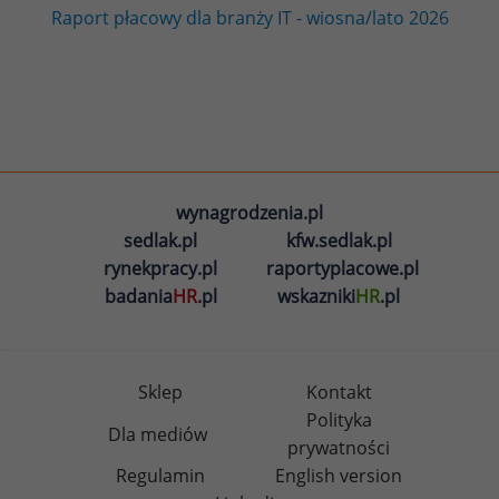
Raport płacowy dla branży IT - wiosna/lato 2026
wynagrodzenia.pl
sedlak.pl
kfw.sedlak.pl
rynekpracy.pl
raportyplacowe.pl
badania
HR
.pl
wskazniki
HR
.pl
Sklep
Kontakt
Polityka
Dla mediów
prywatności
Regulamin
English version