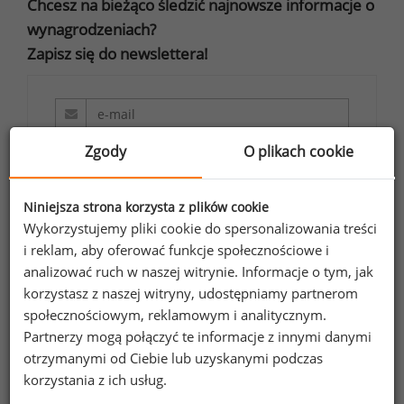
Chcesz na bieżąco śledzić najnowsze informacje o
wynagrodzeniach?
Zapisz się do newslettera!
Wyrażam zgodę na przetwarzanie moich
Zgody
O plikach cookie
danych osobowych zawartych w
formularzu przez Sedlak
Sedlak sp. z o.o.
&
Niniejsza strona korzysta z plików cookie
sp. k. w celu otrzymywania bezpłatnego
Wykorzystujemy pliki cookie do spersonalizowania treści
newsletter’a portalu wynagrodzenia.pl.
i reklam, aby oferować funkcje społecznościowe i
analizować ruch w naszej witrynie. Informacje o tym, jak
Wyrażam zgodę na przesyłanie na podany
korzystasz z naszej witryny, udostępniamy partnerom
adres e-mail ofert handlowych oraz
społecznościowym, reklamowym i analitycznym.
informacji marketingowych. Oświadczam,
Partnerzy mogą połączyć te informacje z innymi danymi
że zapoznałem się z treścią
informacji na
otrzymanymi od Ciebie lub uzyskanymi podczas
temat przetwarzania
.
korzystania z ich usług.