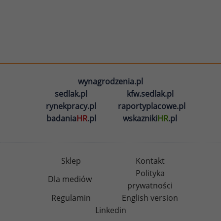
wynagrodzenia.pl
sedlak.pl
kfw.sedlak.pl
rynekpracy.pl
raportyplacowe.pl
badania
HR
.pl
wskazniki
HR
.pl
Sklep
Kontakt
Polityka
Dla mediów
prywatności
Regulamin
English version
Linkedin