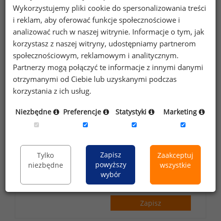
Zapisz się do newslettera!
Wykorzystujemy pliki cookie do spersonalizowania treści
i reklam, aby oferować funkcje społecznościowe i
analizować ruch w naszej witrynie. Informacje o tym, jak
korzystasz z naszej witryny, udostępniamy partnerom
społecznościowym, reklamowym i analitycznym.
Wyrażam zgodę na przetwarzanie moich
Partnerzy mogą połączyć te informacje z innymi danymi
danych osobowych zawartych w
otrzymanymi od Ciebie lub uzyskanymi podczas
formularzu przez Sedlak
Sedlak sp. z o.o.
&
korzystania z ich usług.
sp. k. w celu otrzymywania bezpłatnego
Niezbędne
Preferencje
Statystyki
Marketing
newsletter’a portalu wynagrodzenia.pl.
Wyrażam zgodę na przesyłanie na podany
adres e-mail ofert handlowych oraz
Zapisz
informacji marketingowych. Oświadczam,
Tylko
Zaakceptuj
powyższy
niezbędne
wszystkie
że zapoznałem się z treścią
informacji na
wybór
temat przetwarzania
.
Zapisz