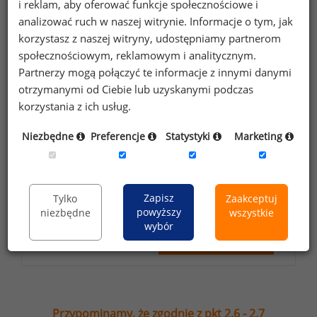
i reklam, aby oferować funkcje społecznościowe i
analizować ruch w naszej witrynie. Informacje o tym, jak
korzystasz z naszej witryny, udostępniamy partnerom
Wyrażam zgodę na przetwarzanie moich
społecznościowym, reklamowym i analitycznym.
danych osobowych zawartych w
Partnerzy mogą połączyć te informacje z innymi danymi
formularzu przez Sedlak
Sedlak sp. z o.o.
&
otrzymanymi od Ciebie lub uzyskanymi podczas
sp. k. w celu otrzymywania bezpłatnego
korzystania z ich usług.
newsletter’a portalu wynagrodzenia.pl.
Niezbędne
Preferencje
Statystyki
Marketing
Wyrażam zgodę na przesyłanie na podany
adres e-mail ofert handlowych oraz
informacji marketingowych. Oświadczam,
że zapoznałem się z treścią
informacji na
Zapisz
Tylko
Zaakceptuj
powyższy
niezbędne
wszystkie
temat przetwarzania
.
wybór
Zapisz
Przypominamy, że zgodnie z pkt 2.6 - 2.7