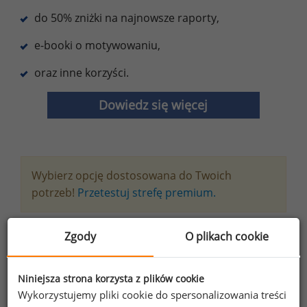
do 50% zniżki na najnowsze raporty,
e-booki o motywowaniu,
oraz inne korzyści.
Dowiedz się więcej
Wybierz opcję dostosowana do Twoich
potrzeb!
Przetestuj strefę premium.
Chcesz na bieżąco śledzić najnowsze informacje o
Zgody
O plikach cookie
wynagrodzeniach?
Zapisz się do newslettera!
Niniejsza strona korzysta z plików cookie
Wykorzystujemy pliki cookie do spersonalizowania treści