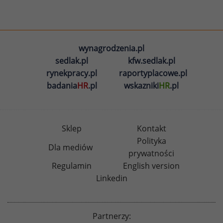
wynagrodzenia.pl
sedlak.pl
kfw.sedlak.pl
rynekpracy.pl
raportyplacowe.pl
badania
HR
.pl
wskazniki
HR
.pl
Sklep
Kontakt
Polityka
Dla mediów
prywatności
Regulamin
English version
Linkedin
Partnerzy: