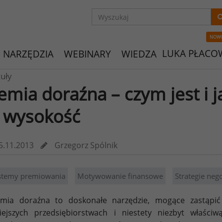
NOW
LUKA PŁACO
NARZĘDZIA
WEBINARY
WIEDZA
uły
emia doraźna – czym jest i ja
j wysokość
5.11.2013
Grzegorz Spólnik
stemy premiowania
Motywowanie finansowe
Strategie neg
emia doraźna to doskonałe narzędzie, mogące zastąpi
ejszych przedsiębiorstwach i niestety niezbyt właści