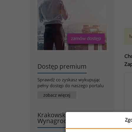
M
Chc
Zap
Dostęp premium
Sprawdź co zyskasz wykupując
pełny dostęp do naszego portalu
zobacz więcej
Krakowska Szkoła
Wynagrodzeń
Zg