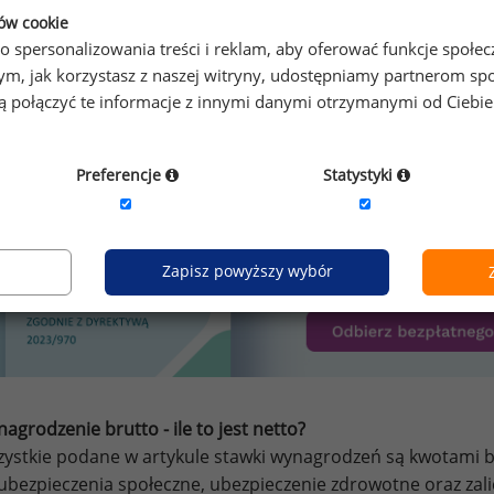
ków cookie
o spersonalizowania treści i reklam, aby oferować funkcje społe
o tym, jak korzystasz z naszej witryny, udostępniamy partnerom
zypominamy, że zgodnie z pkt 2.6 - 2.7 regulaminu kopiowan
gą połączyć te informacje z innymi danymi otrzymanymi od Ciebi
oraz danych portalu w innych celach niż do użytku osobi
Preferencje
Statystyki
Zapisz powyższy wybór
agrodzenie brutto - ile to jest netto?
ystkie podane w artykule stawki wynagrodzeń są kwotami br
ubezpieczenia społeczne, ubezpieczenie zdrowotne oraz za