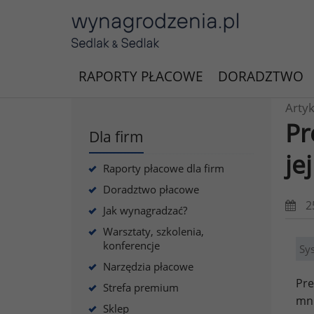
RAPORTY PŁACOWE
DORADZTWO
Artyk
Pr
Dla firm
je
Raporty płacowe dla firm
Doradztwo płacowe
2
Jak wynagradzać?
Warsztaty, szkolenia,
konferencje
Sy
Narzędzia płacowe
Pr
Strefa premium
mni
Sklep