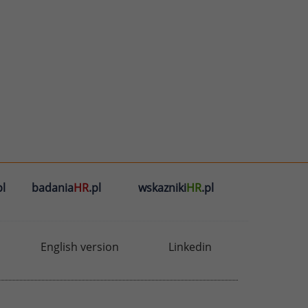
l
badania
HR
.pl
wskazniki
HR
.pl
English version
Linkedin