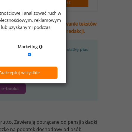
Zapisz
cznościowe i analizować ruch w
 społecznościowym, reklamowym
ie, przetwarzanie i wykorzystywanie tekstów
e lub uzyskanymi podczas
stego wymaga pisemnej zgody redakcji.
Marketing
Zaakceptuj wszystkie
utto. Zawierają potrącane od pensji składki
liczkę na podatek dochodowy od osób