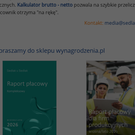
ycznych.
Kalkulator brutto - netto
pozwala na szybkie przelic
cownik otrzyma "na rękę".
Kontakt:
media@sedla
praszamy do sklepu wynagrodzenia.pl