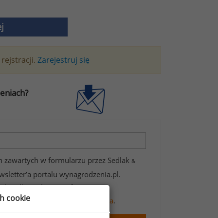
j
rejstracji.
Zarejestruj się
zeniach?
 zawartych w formularzu przez Sedlak
&
wsletter’a portalu wynagrodzenia.pl.
t handlowych oraz informacji
ch cookie
informacji na temat przetwarzania
.