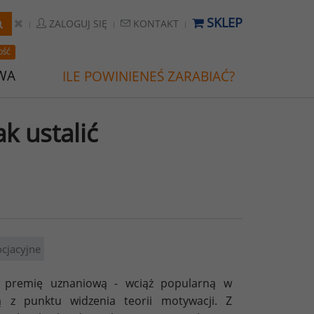
SKLEP
ZALOGUJ SIĘ
KONTAKT
OŚĆ
WA
ILE POWINIENEŚ ZARABIAĆ?
k ustalić
ocjacyjne
ć premię uznaniową - wciąż popularną w
wą z punktu widzenia teorii motywacji. Z