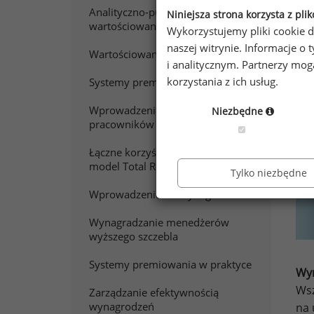
Analityczno-punktowe
Niniejsza strona korzysta z pli
wartościowanie pracy
Wykorzystujemy pliki cookie d
naszej witrynie. Informacje 
Wartościowanie stanowisk pracy
Pr
i analitycznym. Partnerzy mo
korzystania z ich usług.
Systemy premiowania
Wprowadzenie do wynagradzania
Niezbędne
pracowników sprzedaży
Łączne korzyści z pracy. Polski
model Total Rewards
Tylko niezbędne
Wprowadzenie do wynagradzania
Wynagradzanie menedżerów
wyższego szczebla
Systemy premiowania w praktyce
Wyn
Wsz
Zarządzanie efektywnością
wynagrodzeń
na 