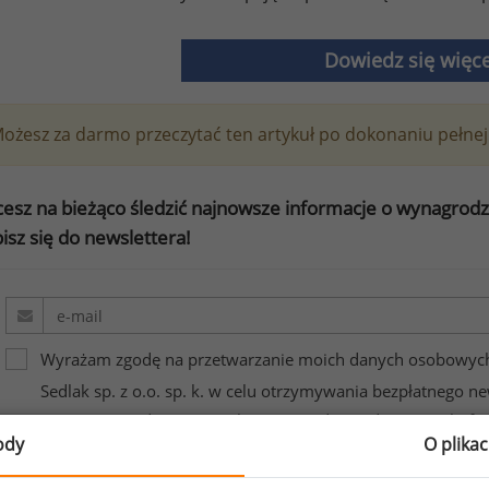
Dowiedz się więce
ożesz za darmo przeczytać ten artykuł po dokonaniu pełnej 
esz na bieżąco śledzić najnowsze informacje o wynagrod
isz się do newslettera!
Wyrażam zgodę na przetwarzanie moich danych osobowych
Sedlak sp. z o.o. sp. k. w celu otrzymywania bezpłatnego ne
Wyrażam zgodę na przesyłanie na podany adres e-mail ofer
ody
O plika
marketingowych. Oświadczam, że zapoznałem się z treścią